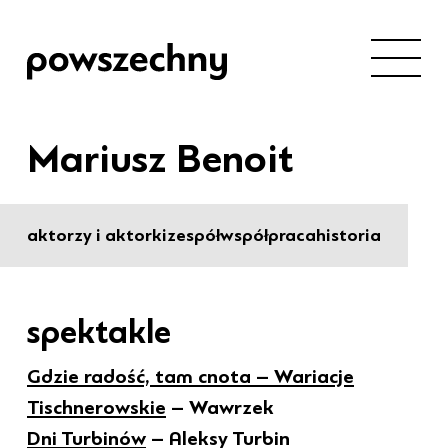
Mariusz Benoit
aktorzy i aktorki
zespół
współpraca
historia
spektakle
Gdzie radość, tam cnota – Wariacje
Tischnerowskie
– Wawrzek
Dni Turbinów
– Aleksy Turbin