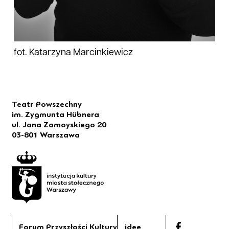
fot. Katarzyna Marcinkiewicz
Teatr Powszechny
im. Zygmunta Hübnera
ul. Jana Zamoyskiego 20
03-801 Warszawa
Forum Przyszłości Kultury
idee