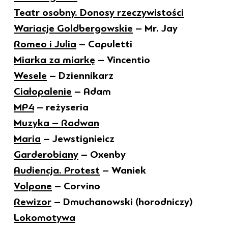
Teatr osobny. Donosy rzeczywistości
Wariacje Goldbergowskie
– Mr. Jay
Romeo i Julia
– Capuletti
Miarka za miarkę
– Vincentio
Wesele
– Dziennikarz
Ciałopalenie
– Adam
MP4
– reżyseria
Muzyka – Radwan
Maria
– Jewstignieicz
Garderobiany
– Oxenby
Audiencja. Protest
– Waniek
Volpone
– Corvino
Rewizor
– Dmuchanowski (horodniczy)
Lokomotywa