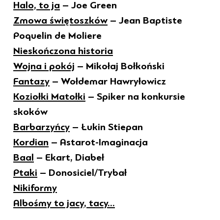
Halo, to ja
– Joe Green
Zmowa świętoszków
– Jean Baptiste
Poquelin de Moliere
Nieskończona historia
Wojna i pokój
– Mikołaj Bołkoński
Fantazy
– Wołdemar Hawryłowicz
Koziołki Matołki
– Spiker na konkursie
skoków
Barbarzyńcy
– Łukin Stiepan
Kordian
– Astarot-Imaginacja
Baal
– Ekart, Diabeł
Ptaki
– Donosiciel/Trybał
Nikiformy
Albośmy to jacy, tacy...