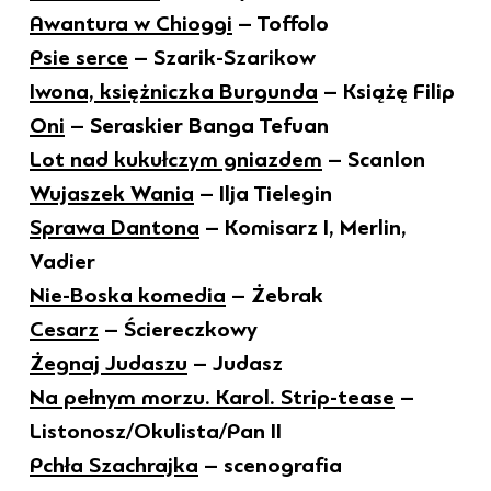
Awantura w Chioggi
– Toffolo
Psie serce
– Szarik-Szarikow
Iwona, księżniczka Burgunda
– Książę Filip
Oni
– Seraskier Banga Tefuan
Lot nad kukułczym gniazdem
– Scanlon
Wujaszek Wania
– Ilja Tielegin
Sprawa Dantona
– Komisarz I, Merlin,
Vadier
Nie-Boska komedia
– Żebrak
Cesarz
– Ściereczkowy
Żegnaj Judaszu
– Judasz
Na pełnym morzu. Karol. Strip-tease
–
Listonosz/Okulista/Pan II
Pchła Szachrajka
– scenografia