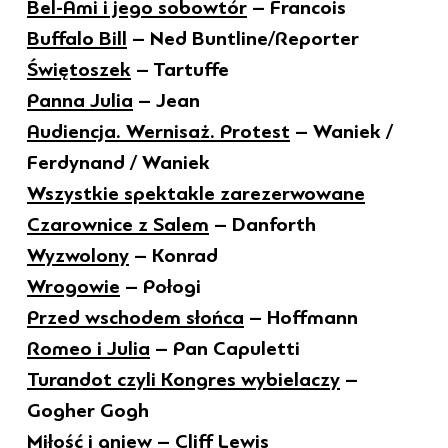
Bel-Ami i jego sobowtór
– Francois
Buffalo Bill
– Ned Buntline/Reporter
Świętoszek
– Tartuffe
Panna Julia
– Jean
Audiencja. Wernisaż. Protest
– Waniek /
Ferdynand / Waniek
Wszystkie spektakle zarezerwowane
Czarownice z Salem
– Danforth
Wyzwolony
– Konrad
Wrogowie
– Połogi
Przed wschodem słońca
– Hoffmann
Romeo i Julia
– Pan Capuletti
Turandot czyli Kongres wybielaczy
–
Gogher Gogh
Miłość i gniew
– Cliff Lewis