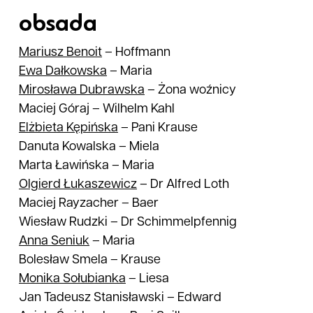
obsada
Mariusz
Benoit
–
Hoffmann
Ewa
Dałkowska
–
Maria
Mirosława
Dubrawska
–
Żona woźnicy
Maciej Góraj
–
Wilhelm Kahl
Elżbieta
Kępińska
–
Pani Krause
Danuta Kowalska
–
Miela
Marta Ławińska
–
Maria
Olgierd
Łukaszewicz
–
Dr Alfred Loth
Maciej Rayzacher
–
Baer
Wiesław Rudzki
–
Dr Schimmelpfennig
Anna
Seniuk
–
Maria
Bolesław Smela
–
Krause
Monika
Sołubianka
–
Liesa
Jan Tadeusz Stanisławski
–
Edward