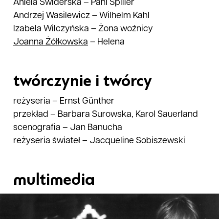
Aniela Świderska
–
Pani Spiller
Andrzej Wasilewicz
–
Wilhelm Kahl
Izabela Wilczyńska
–
Żona woźnicy
Joanna
Żółkowska
–
Helena
twórczynie i twórcy
reżyseria
–
Ernst Günther
przekład
–
Barbara Surowska, Karol Sauerland
scenografia
–
Jan Banucha
reżyseria świateł
–
Jacqueline Sobiszewski
multimedia