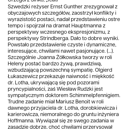
Grzegorz Sinko, „Teatr”
Szwedzki reżyser Ernst Gunther zrezygnował z
obyczajowych szczegółów, zaostrzył konflikty i
wy­razistość postaci, nadał przed­stawieniu ostre
tempo i spoj­rzał na dramat Hauptmanna z
perspektywy wczesnego ekspresjonizmu, z
perspektywy Strindberga. Dało to dobre wyniki.
Powstało przedstawienie czyste i dynamiczne,
interesu­jące, chwilami nawet pasjonu­jące. (…).
Szcze­gólnie Joanna Żółkowska tworzy w roli
Heleny postać bar­dzo żywą, prawdziwą,
wzbudzającą powszechną sympa­tię. Olgierd
Łukaszewicz prze­kazuje naiwność i miękkość
dr. Lotha, ukrywającą się pod pozorami
pryncypialności, zaś Wiesław Rudzki jest
sympa­tycznym doktorem Schimmelpfennigiem.
Trudne zada­nie miał Mariusz Benoit w roli
dawnego przyjaciela dr. Lotha, dorobkiewicza i
karie­rowicza, niemoralnego do gruntu inżyniera
Hoffmanna. Wywiązał się ze swego zada­nia w
zasadzie dobrze, choć chwilami przerysował