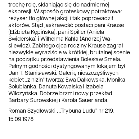
trochę rolę, skłaniając się do nad­miernej
ekspresji. W sposób groteskowy potraktował
reży­ser tło głównej akcji i tak po­prowadził
aktorów. Stąd jas­krawość postaci pani Krause
(Elżbieta Kępińska), pani Spiller (Aniela
Świderska) i Wilhelma Kahla (Andrzej Wa­
silewicz). Zabitego ojca rodzi­ny Krause zagrał
niezwykle wyraziście w krótkiej, brutal­nej scenie
na początku przed­stawienia Bolesław Smela.
Pełnym godności dystyngowa­nym lokajem był
Jan T. Sta­nisławski. Galerię nieszczęśli­wych
kobiet „z nizin" tworzą: Ewa Dałkowska, Monika
Sołubianka, Danuta Kowalska i Izabela
Wilczyńska. Dobrze brzmi nowy prze­kład
Barbary Surowskiej i Karola Sauerlanda.
Roman Szydłowski , „Trybuna Ludu” nr 219,
15.09.1978