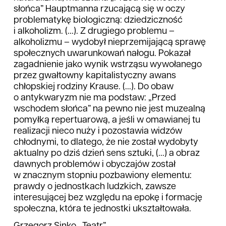
słońca” Hauptmanna rzucającą się w oczy
problematykę biologiczną: dziedziczność
i alkoholizm. (...). Z drugiego problemu –
alkoholizmu – wydobył nieprzemijającą sprawę
społecznych uwarunkowań nałogu. Pokazał
zagadnienie jako wynik wstrząsu wywołanego
przez gwałtowny kapitalistyczny awans
chłopskiej rodziny Krause. (...). Do obaw
o antykwaryzm nie ma podstaw: „Przed
wschodem słońca” na pewno nie jest muzealną
pomyłką repertuarową, a jeśli w omawianej tu
realizacji nieco nuży i pozostawia widzów
chłodnymi, to dlatego, że nie został wydobyty
aktualny po dziś dzień sens sztuki, (...) a obraz
dawnych problemów i obyczajów został
w znacznym stopniu pozbawiony elementu:
prawdy o jednostkach ludzkich, zawsze
interesującej bez względu na epokę i formację
społeczna, która te jednostki ukształtowała.