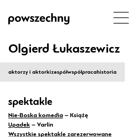
Olgierd Łukaszewicz
aktorzy i aktorki
zespół
współpraca
historia
spektakle
Nie-Boska komedia
– Książę
Upadek
– Varlin
Wszystkie spektakle zarezerwowane