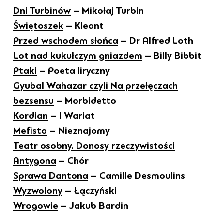
Dni Turbinów
– Mikołaj Turbin
Świętoszek
– Kleant
Przed wschodem słońca
– Dr Alfred Loth
Lot nad kukułczym gniazdem
– Billy Bibbit
Ptaki
– Poeta liryczny
Gyubal Wahazar czyli Na przełęczach
bezsensu
– Morbidetto
Kordian
– I Wariat
Mefisto
– Nieznajomy
Teatr osobny. Donosy rzeczywistości
Antygona
– Chór
Sprawa Dantona
– Camille Desmoulins
Wyzwolony
– Łączyński
Wrogowie
– Jakub Bardin