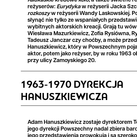
Kaukaskie kredowe koło
, a także świetne r
reżyserów:
Eurydyka
w reżyserii Jacka Sz
rozkoszy
w reżyserii Wandy Laskowskiej. 
słynąć nie tylko ze wspaniałych przedstawie
wybitnych aktorskich kreacji. Grają tu wó
Wiesława Mazurkiewicz, Zofia Rysiówna, Ry
Tadeusz Janczar czy choćby, a może prze
Hanuszkiewicz, który w Powszechnym pojaw
aktor, potem jako reżyser, by w roku 1963 o
przy ulicy Zamoyskiego 20.
1963-1970 DYREKCJA
HANUSZKIEWICZA
Adam Hanuszkiewicz zostaje dyrektorem Te
jego dyrekcji Powszechny nadal zbiera bar
jego przedstawienia prowokują i są szerok