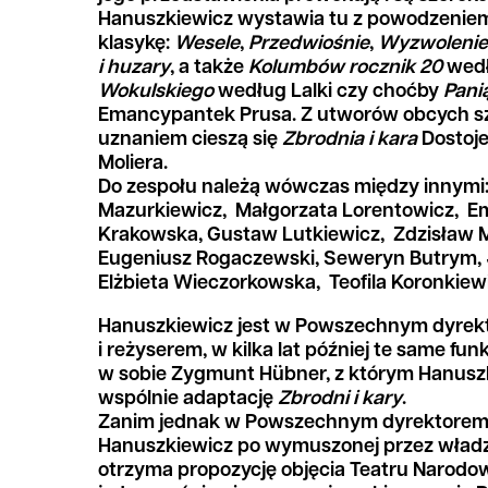
Hanuszkiewicz wystawia tu z powodzeniem
klasykę:
Wesele
,
Przedwiośnie
,
Wyzwolenie
i huzary
, a także
Kolumbów rocznik 20
wedł
Wokulskiego
według Lalki czy choćby
Pani
Emancypantek Prusa. Z utworów obcych 
uznaniem cieszą się
Zbrodnia i kara
Dostoj
Moliera.
Do zespołu należą wówczas między innymi
Mazurkiewicz, Małgorzata Lorentowicz, Em
Krakowska, Gustaw Lutkiewicz, Zdzisław M
Eugeniusz Rogaczewski, Seweryn Butrym, 
Elżbieta Wieczorkowska, Teofila Koronkiew
Hanuszkiewicz jest w Powszechnym dyrek
i reżyserem, w kilka lat później te same fun
w sobie Zygmunt Hübner, z którym Hanuszk
wspólnie adaptację
Zbrodni i kary
.
Zanim jednak w Powszechnym dyrektorem 
Hanuszkiewicz po wymuszonej przez władz
otrzyma propozycję objęcia Teatru Narodow