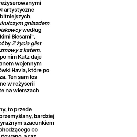
 reżyserowanymi
ł artystyczne
ybitniejszych
ukułczym gniazdem
iskowcy
według
kimi Biesami”,
hoćby
Z życia glist
zmowy z katem
,
po nim Kutz daje
stanem wojennym
ówki Havla, które po
za. Ten sam los
e w reżyserii
rte na wierszach
zny, to przede
przemyślany, bardziej
 wyraźnym szacunkiem
zychodzącego co
utowano, a raz