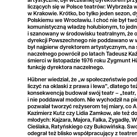
artystyczne, był wcześniej dyrektorem pr
liczących się w Polsce teatrów: Wybrzeża 
w Krakowie. Krótko, bo tylko jeden sezon, 
Polskiemu we Wrocławiu. I choć nie był tw
komunistyczną władzę hołubionym, to jedna
i szanowany w środowisku teatralnym, że o
dyrekcji Powszechnego nie poddawano w 
był najpierw dyrektorem artystycznym, na
naczelnego powrócił po latach Tadeusz Kaź
śmierci w listopadzie 1976 roku Zygmunt H
funkcję dyrektora naczelnego.
Hübner wiedział, że „w społeczeństwie po
liczyć na oklaski z prawa i lewa”, dlatego te
konsekwencją budował swój teatr – „teatr, 
i nie poddawał modom. Nie wychodził na pi
pozwalał tworzyć reżyserom tej miary, co 
Kazimierz Kutz czy Lidia Zamkow, ale też d
młodych: Kajzara, Majora, Falka, Zygadłę, 
Cieślaka, Ratyńskiego czy Bukowińską. Swo
odegrał też blisko współpracujący z teatre