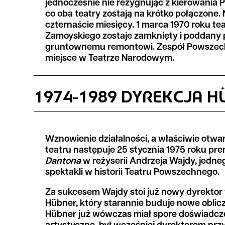
jednocześnie nie rezygnując z kierowania
co oba teatry zostają na krótko połączone. 
czternaście miesięcy. 1 marca 1970 roku tea
Zamoyskiego zostaje zamknięty i poddany
gruntownemu remontowi. Zespół Powszech
miejsce w Teatrze Narodowym.
1974-1989 DYREKCJA 
Wznowienie działalności, a właściwie otwa
teatru następuje 25 stycznia 1975 roku pr
Dantona
w reżyserii Andrzeja Wajdy, jedne
spektakli w historii Teatru Powszechnego.
Za sukcesem Wajdy stoi już nowy dyrektor
Hübner, który starannie buduje nowe obli
Hübner już wówczas miał spore doświadczeni