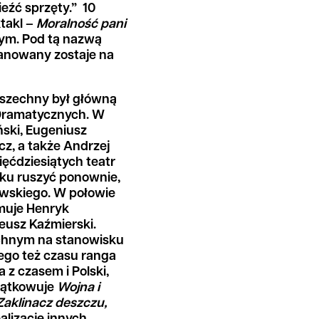
eźć sprzęty.” 10
takl –
Moralność pani
nym. Pod tą nazwą
ianowany zostaje na
wszechny był główną
 Dramatycznych. W
ński, Eugeniusz
cz, a także Andrzej
pięćdziesiątych teatr
oku ruszyć ponownie,
wskiego. W połowie
jmuje Henryk
eusz Kaźmierski.
chnym na stanowisku
tego też czasu ranga
 z czasem i Polski,
zątkowuje
Wojna i
Zaklinacz deszczu,