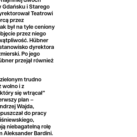
zynajmniej dwóch
w Gdańsku i Starego
dyrektorował Teatrowi
órcą przez
k był na tyle ceniony
bjęcie przez niego
wątpliwość. Hübner
 stanowisko dyrektora
mierski. Po jego
übner przejął również
dzielonym trudno
ż wolno i z
który się wtrącał”
erwszy plan –
Andrzej Wajda,
opuszczał do pracy
Wiśniewskiego,
ją niebagatelną rolę
m Aleksander Bardini.