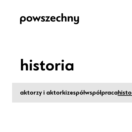
historia
aktorzy i aktorki
zespół
współpraca
histo