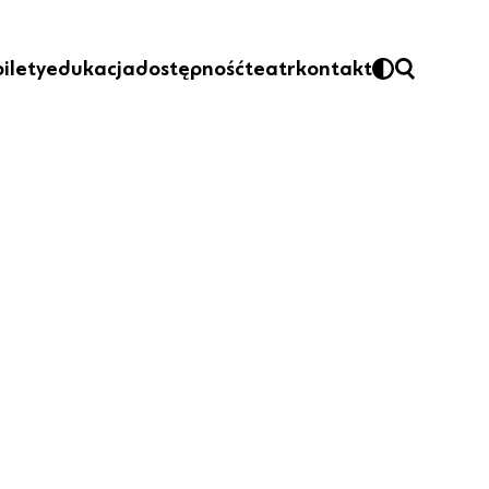
bilety
edukacja
dostępność
teatr
kontakt