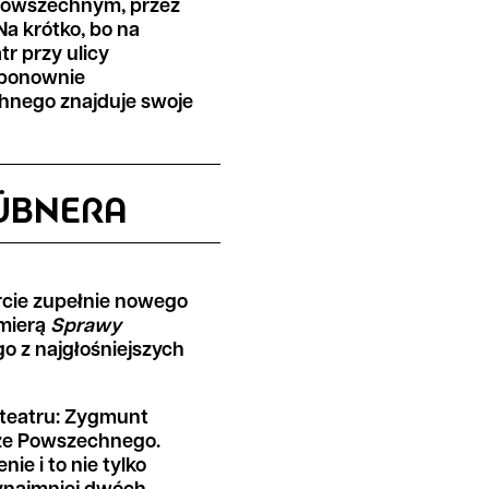
 Powszechnym, przez
Na krótko, bo na
tr przy ulicy
 ponownie
nego znajduje swoje
HÜBNERA
rcie zupełnie nowego
emierą
Sprawy
go z najgłośniejszych
 teatru: Zygmunt
cze Powszechnego.
e i to nie tylko