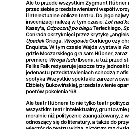
Ale to przede wszystkim Zygmunt Hübner
przez siebie przedstawieniami współtworzy
i intelektualne oblicze teatru. Do jego najw
inscenizacji należą w tym czasie:
Lot nad k
Kasey’a,
Odpocznij po biegu
Terleckiego,
Sp
Conrada okrzyknięci przez krytykę „angiels
Upadek
Griega,
Wrogowie
Gorkiego czy c
Enquista. W tym czasie Wajda wystawia
Ro
gdzie Moczarskiego gra sam Hübner, zaraz 
premierę
Wroga ludu
Ibsena, a tuż przed 
Feliks Falk reżyseruje jeszcze trzy jednoakt
jedenastu przedstawieniach schodzą z afis
spotyka Wszystkie spektakle zarezerwowan
Elżbiety Bukowińskiej, przedstawienie opa
poetów pokolenia ‘68.
Ale teatr Hübnera to nie tylko teatr polityc
wszystkim teatr intelektualny, gruntownie 
moralnie niż politycznie zaangażowany, z
odnoszący się do literatury, a także do pr
wieczór do teatru widza, z którym raz dysk