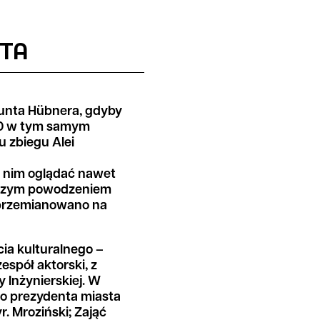
ATA
unta Hübnera, gdyby
920 w tym samym
u zbiegu Alei
w nim oglądać nawet
ększym powodzeniem
 przemianowano na
cia kulturalnego –
espół aktorski, z
y Inżynierskiej. W
o prezydenta miasta
. Mroziński; Zająć