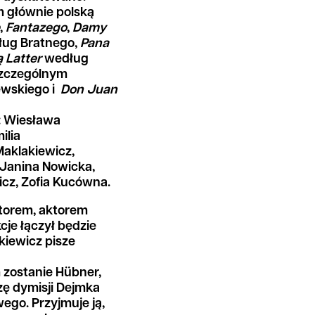
 głównie polską
,
Fantazego
,
Damy
ug Bratnego,
Pana
ą Latter
według
szczególnym
ewskiego i
Don Juan
: Wiesława
ilia
aklakiewicz,
Janina Nowicka,
icz, Zofia Kucówna.
torem, aktorem
kcje łączył będzie
iewicz pisze
zostanie Hübner,
ę dymisji Dejmka
ego. Przyjmuje ją,