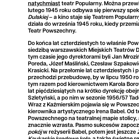
natychmiast
teatr Popularny. Można przewi
lutego 1945 roku odbywa się pierwszy spek
Dulskiej
– a kino staje się Teatrem Popular
działa do września 1945 roku, kiedy przem
Teatr Powszechny.
Do końca lat czterdziestych to właśnie Po
siedzibą warszawskich Miejskich Teatrów
tym czasie jego dyrektorami byli Jan Mrozi
Poreda, Józef Maśliński, Czesław Szpakowi
Krasicki. Na przełomie lat czterdziestych i 
przechodzi przebudowę, by w lipcu 1950 r
tym razem pod kierownictwem Karola Boro
lat pięćdziesiątych na krótko dyrekcję obe
Szletyński, a po nim w sezonie 1956/57 Tad
Wraz z Kaźmierskim pojawia się w Powsze
kierownika artystycznego Irena Babel. Od 
Powszechnego na teatralnej mapie stolicy, a
znacznie wzrasta. Pasmo sukcesów zapoc
pokój
w reżyserii Babel, potem jest jeszcze