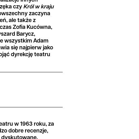
ealizacje innych
częka czy
Król w kraju
Powszechny zaczyna
ń, ale także z
wczas Zofia Kucówna,
szard Barycz,
de wszystkim Adam
ia się najpierw jako
bjąć dyrekcję teatru
atru w 1963 roku, za
dzo dobre recenzje,
o dyskutowane.