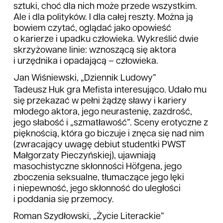
sztuki, choć dla nich może przede wszystkim.
Ale i dla polityków. I dla całej reszty. Można ją
bowiem czytać, oglądać jako opowieść
o karierze i upadku człowieka. Wykreślić dwie
skrzyżowane linie: wznoszącą się aktora
i urzędnika i opadającą – człowieka.
Jan Wiśniewski, „Dziennik Ludowy”
Tadeusz Huk gra Mefista interesująco. Udało mu
się przekazać w pełni żądzę sławy i kariery
młodego aktora, jego neurastenię, zazdrość,
jego słabość i „szmatławość”. Sceny erotyczne z
pięknością, która go biczuje i znęca się nad nim
(zwracający uwagę debiut studentki PWST
Małgorzaty Pieczyńskiej), ujawniają
masochistyczne skłonności Höfgena, jego
zboczenia seksualne, tłumaczące jego lęki
i niepewność, jego skłonność do uległości
i poddania się przemocy.
Roman Szydłowski, „Życie Literackie”