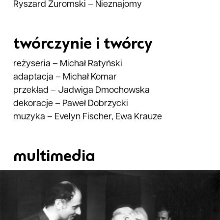
Ryszard Żuromski
–
Nieznajomy
twórczynie i twórcy
reżyseria
–
Michał Ratyński
adaptacja
–
Michał Komar
przekład
–
Jadwiga Dmochowska
dekoracje
–
Paweł Dobrzycki
muzyka
–
Evelyn Fischer, Ewa Krauze
multimedia