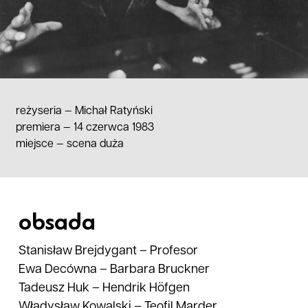
reżyseria —
Michał Ratyński
premiera — 14 czerwca 1983
miejsce
—
scena duża
obsada
Stanisław Brejdygant
–
Profesor
Ewa Decówna
–
Barbara Bruckner
Tadeusz Huk
–
Hendrik Höfgen
Władysław
Kowalski
–
Teofil Marder