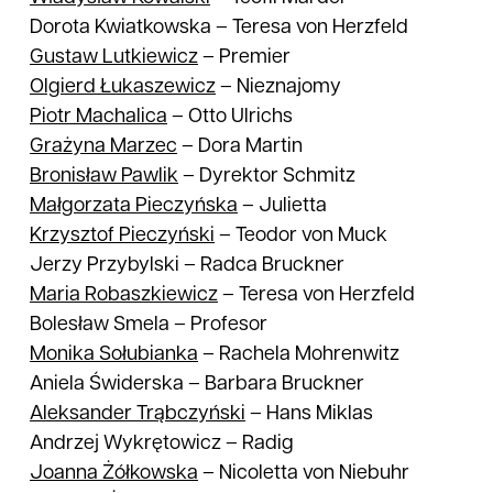
Dorota Kwiatkowska
–
Teresa von Herzfeld
Gustaw
Lutkiewicz
–
Premier
Olgierd
Łukaszewicz
–
Nieznajomy
Piotr
Machalica
–
Otto Ulrichs
Grażyna
Marzec
–
Dora Martin
Bronisław
Pawlik
–
Dyrektor Schmitz
Małgorzata
Pieczyńska
–
Julietta
Krzysztof
Pieczyński
–
Teodor von Muck
Jerzy Przybylski
–
Radca Bruckner
Maria
Robaszkiewicz
–
Teresa von Herzfeld
Bolesław Smela
–
Profesor
Monika
Sołubianka
–
Rachela Mohrenwitz
Aniela Świderska
–
Barbara Bruckner
Aleksander
Trąbczyński
–
Hans Miklas
Andrzej Wykrętowicz
–
Radig
Joanna
Żółkowska
–
Nicoletta von Niebuhr