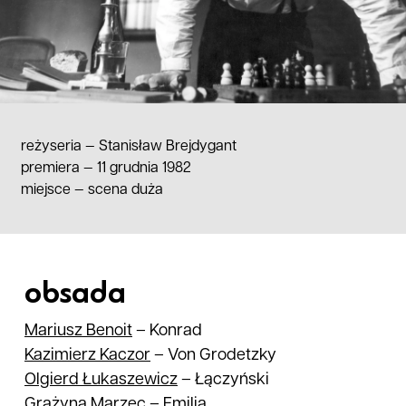
reżyseria —
Stanisław Brejdygant
premiera — 11 grudnia 1982
miejsce
—
scena duża
obsada
Mariusz
Benoit
–
Konrad
Kazimierz
Kaczor
–
Von Grodetzky
Olgierd
Łukaszewicz
–
Łączyński
Grażyna
Marzec
–
Emilia