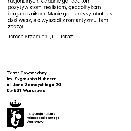
racjonalnych. Oddanie go rodakom
pozytywistom, realistom, geopolitykom
i organicznikom. Macie go – arcysymbol, jest
dziś wasz, ale wyszedł z romantyzmu, tam
zaczął.
Teresa Krzemień, „Tu i Teraz”
Teatr Powszechny
im. Zygmunta Hübnera
ul. Jana Zamoyskiego 20
03-801 Warszawa