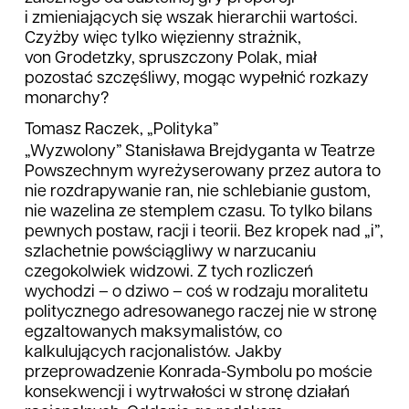
i zmieniających się wszak hierarchii wartości.
Czyżby więc tylko więzienny strażnik,
von Grodetzky, spruszczony Polak, miał
pozostać szczęśliwy, mogąc wypełnić rozkazy
monarchy?
Tomasz Raczek, „Polityka”
„Wyzwolony” Stanisława Brejdyganta w Teatrze
Powszechnym wyreżyserowany przez autora to
nie rozdrapywanie ran, nie schlebianie gustom,
nie wazelina ze stemplem czasu. To tylko bilans
pewnych postaw, racji i teorii. Bez kropek nad „i”,
szlachetnie powściągliwy w narzucaniu
czegokolwiek widzowi. Z tych rozliczeń
wychodzi – o dziwo – coś w rodzaju moralitetu
politycznego adresowanego raczej nie w stronę
egzaltowanych maksymalistów, co
kalkulujących racjonalistów. Jakby
przeprowadzenie Konrada-Symbolu po moście
konsekwencji i wytrwałości w stronę działań