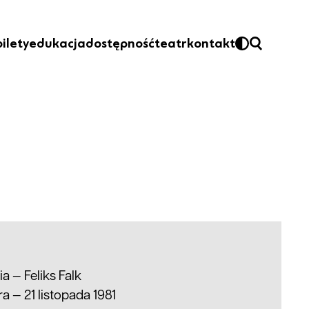
bilety
edukacja
dostępność
teatr
kontakt
ria —
Feliks Falk
a — 21 listopada 1981