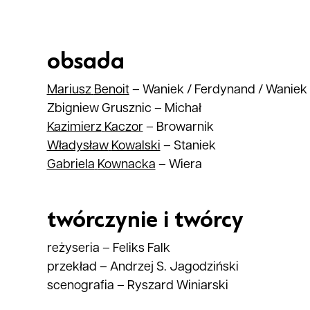
obsada
Mariusz
Benoit
–
Waniek / Ferdynand / Waniek
Zbigniew Grusznic
–
Michał
Kazimierz
Kaczor
–
Browarnik
Władysław
Kowalski
–
Staniek
Gabriela
Kownacka
–
Wiera
twórczynie i twórcy
reżyseria
–
Feliks Falk
przekład
–
Andrzej S. Jagodziński
scenografia
–
Ryszard Winiarski