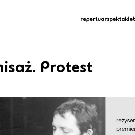
repertuar
spektakle
isaż. Protest
reżyse
premier