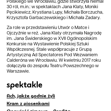
Polskiego we Wrocławiu, gdzie stworzyła niemal
30 ról, m.in.: w spektaklach Jana Klaty, Moniki
Pęcikiewicz, Krystiana Lupy, Michała Borczucha,
Krzysztofa Garbaczewskiego i Michała Zadary.
Za role w przedstawieniu Utwór o Matce i
Ojczyźnie w reż. Jana Klaty otrzymała Nagrodę
im. Jana Świderskiego w XVII Ogólnopolskim
Konkursie na Wystawienie Polskiej Sztuki
Współczesnej. Stale współpracuje z Grupą
Artystyczną Ad Spectatores Pod Wezwaniem
Calderóna we Wrocławiu. W kwietniu 2017 roku
dołączyła do zespołu Teatru Powszechnego w
Warszawie.
spektakle
Ach, jakże godnie żyli
Kram z piosenkami