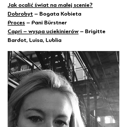
Jak ocalić świat na małej scenie?
Dobrobyt
– Bogata Kobieta
Proces
– Pani Bürstner
Capri – wyspa uciekinierów
– Brigitte
Bardot, Luisa, Lublia