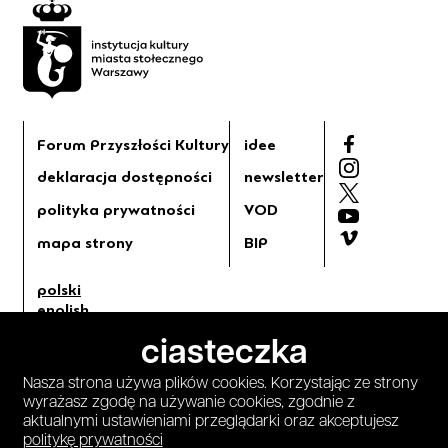
Forum Przyszłości Kultury
idee
deklaracja dostępności
newsletter
polityka prywatności
VOD
mapa strony
BIP
polski
english
tryb jasny
ciasteczka
tryb ciemny
Nasza strona używa plików cookies. Korzystając ze strony
wyrażasz zgodę na używanie cookies, zgodnie z
aktualnymi ustawieniami przeglądarki oraz akceptujesz
projekt i wykonanie
:
politykę prywatności