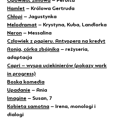
Opowieść zimowa
– Perdita
Hamlet
– Królowa Gertruda
Chłopi
– Jagustynka
Melodramat
– Krystyna, Kuba, Landlorka
Neron
– Messalina
Człowiek z papieru. Antyopera na kredyt
Ronja, córka zbójnika
– reżyseria,
adaptacja
Capri – wyspa uciekinierów (pokazy work
in progress)
Boska komedia
Upadanie
– Ania
Imagine
– Susan, 7
Kobieta samotna
– Irena, monologi i
dialogi