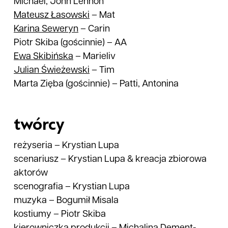
Michael, John Lennon
Mateusz
Łasowski
–
Mat
Karina
Seweryn
–
Carin
Piotr Skiba
(gościnnie)
–
AA
Ewa
Skibińska
–
Marieliv
Julian
Świeżewski
–
Tim
Marta Zięba
(gościnnie)
–
Patti, Antonina
twórcy
reżyseria
–
Krystian Lupa
scenariusz
–
Krystian Lupa & kreacja zbiorowa
aktorów
scenografia
–
Krystian Lupa
muzyka
–
Bogumił Misala
kostiumy
–
Piotr Skiba