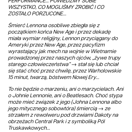
PERFORMANCE… POWIEDZMY SOBIE
WSZYSTKO, CO MOGLIŚMY ZROBIĆ I CO
ZOSTAŁO PORZUCONE...
Śmierć Lennona osobliwe zbiegła się z
początkiem końca New Age i przez dekadę
miała wymiar religijny, Lennon przyciągany do
Ameryki przez New Age, przez pacyfizm
wyrastający jak mech na wojnie w Wietnamie
prowadzonej przez naszych ojców, „żywe trupy
starego człowieczeństwa” → stał się lub chciał
się stać choć przez chwilę, przez Warholowskie
15 minut, twarzą, bóstwem Nowej Ery...
To nie będzie o marzeniu, ani o marzycielach. Ani
o Johnie Lennonie, ani o Beatlesach. Choć stypa
może mieć związek z jego (Johna Lennona albo
jego mitycznego sobowtóra) śmiercią → ze
strzałem z rewolweru pod drzwiami Dakoty na
obrzeżach Central Park i z symboliką Pól
Truskawkowych...