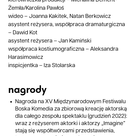
kierowniczka produkcji
–
Michalina Dement-
Żemła/Karolina Pawłoś
wideo
–
Joanna Kakitek, Natan Berkowicz
asystent reżysera, współpraca dramaturgiczna
–
Dawid Kot
asystent reżysera
–
Jan Kamiński
współpraca kostiumograficzna
–
Aleksandra
Harasimowicz
inspicjentka
–
Iza Stolarska
nagrody
Nagroda na XV Międzynarodowym Festiwalu
Boska Komedia za zbiorową kreację aktorską
dla całego zespołu spektaklu (grudzień 2022):
wraz z reżyserem aktorki i aktorzy „Imagine”
stają się współtwórcami przedstawienia,