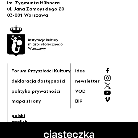
im. Zygmunta Hübnera
ul. Jana Zamoyskiego 20
03-801 Warszawa
Forum Przyszłości Kultury
idee
deklaracja dostępności
newsletter
polityka prywatności
VOD
mapa strony
BIP
polski
english
tryb jasny
ciasteczka
tryb ciemny