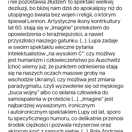
i nie pozostawia złudzeń: to spektakl wielkiej
deziluzji, bo bliżej nam dziś do apokalipsy niż do
utopijnego świata bez wojen i religii, o którym
śpiewał Lennon. Artystyczne ikony kontrkultury
lat 60. stają się w „Imagine” pretekstem do
opowiedzenia o teraźniejszości, a nawet
przyszłości naszego gatunku. (...). Lupa zadaje
w swoim spektaklu wieczne pytania
intelektualistów „na wysokim C”: czy możliwy
jest humanizm i człowieczeństwo po Auschwitz
(choć wiemy już, że punktem odniesienia stają
się na naszych oczach masowe groby na
wschodzie Ukrainy), czy możliwa jest zmiana
paradygmatu, czyli wyzwolenie się od męskiego
„buca wojny” albo co skłania człowieka do
samospalenia w proteście (...). „Imagine” jest
najbardziej wyważonym, ironicznym
i autoironicznym spektaklem Lupy od lat, sporo
tu specyficznego humoru, co delikatnie przenosi
środek ciężkości i pozwala reżyserowi oraz
aktorom kpić z samych siebie. (...). Rola Andrzeja