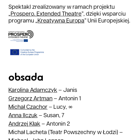
Spektakl zrealizowany w ramach projektu
„
Prospero. Extended Theatre
”, dzięki wsparciu
programu „
Kreatywna Europa
” Unii Europejskiej.
obsada
Karolina
Adamczyk
–
Janis
Grzegorz
Artman
–
Antonin 1
Michał
Czachor
–
Lucy, ∞
Anna
Ilczuk
–
Susan, 7
Andrzej
Kłak
–
Antonin 2
Michał Lacheta
(Teatr Powszechny w Łodzi)
–