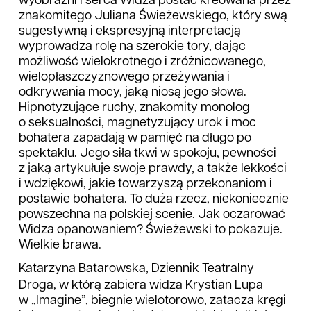
wyobraźni i serca Widza postać kreowana przez
znakomitego Juliana Świeżewskiego, który swą
sugestywną i ekspresyjną interpretacją
wyprowadza rolę na szerokie tory, dając
możliwość wielokrotnego i zróżnicowanego,
wielopłaszczyznowego przeżywania i
odkrywania mocy, jaką niosą jego słowa.
Hipnotyzujące ruchy, znakomity monolog
o seksualności, magnetyzujący urok i moc
bohatera zapadają w pamięć na długo po
spektaklu. Jego siła tkwi w spokoju, pewności
z jaką artykułuje swoje prawdy, a także lekkości
i wdziękowi, jakie towarzyszą przekonaniom i
postawie bohatera. To duża rzecz, niekoniecznie
powszechna na polskiej scenie. Jak oczarować
Widza opanowaniem? Świeżewski to pokazuje.
Wielkie brawa.
Katarzyna Batarowska, Dziennik Teatralny
Droga, w którą zabiera widza Krystian Lupa
w „Imagine”, biegnie wielotorowo, zatacza kręgi