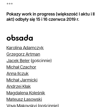
***
Pokazy work in progress (większość I aktu i II
akt) odbyły się 15 i 16 czerwca 2019 r.
obsada
Karolina
Adamczyk
Grzegorz
Artman
Jacek
Beler
(gościnnie)
Michał
Czachor
Anna
Ilczuk
Michał
Jarmicki
Andrzej
Kłak
Magdalena
Koleśnik
Mateusz
Łasowski
Vova
Makovskyi
(gościnnie)