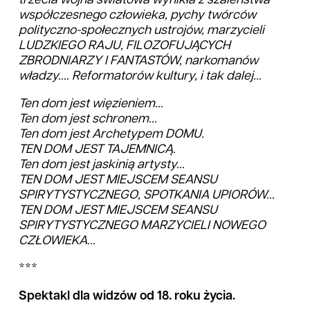
trzecia wojna światowa wynikła z szaleństwa
współczesnego człowieka, pychy twórców
polityczno-społecznych ustrojów, marzycieli
LUDZKIEGO RAJU, FILOZOFUJĄCYCH
ZBRODNIARZY I FANTASTÓW, narkomanów
władzy.... Reformatorów kultury, i tak dalej...
Ten dom jest więzieniem...
Ten dom jest schronem...
Ten dom jest Archetypem DOMU.
TEN DOM JEST TAJEMNICĄ.
Ten dom jest jaskinią artysty...
TEN DOM JEST MIEJSCEM SEANSU
SPIRYTYSTYCZNEGO, SPOTKANIA UPIORÓW...
TEN DOM JEST MIEJSCEM SEANSU
SPIRYTYSTYCZNEGO MARZYCIELI NOWEGO
CZŁOWIEKA...
***
Spektakl dla widzów od 18. roku życia.