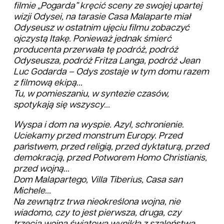
filmie „Pogarda” kręcić sceny ze swojej upartej
wizji Odysei, na tarasie Casa Malaparte miał
Odyseusz w ostatnim ujęciu filmu zobaczyć
ojczystą Itakę. Ponieważ jednak śmierć
producenta przerwała tę podróż, podróż
Odyseusza, podróż Fritza Langa, podróż Jean
Luc Godarda – Odys zostaje w tym domu razem
z filmową ekipą...
Tu, w pomieszaniu, w syntezie czasów,
spotykają się wszyscy...
Wyspa i dom na wyspie. Azyl, schronienie.
Uciekamy przed monstrum Europy. Przed
państwem, przed religią, przed dyktaturą, przed
demokracją, przed Potworem Homo Christianis,
przed wojną...
Dom Malapartego, Villa Tiberius, Casa san
Michele...
Na zewnątrz trwa nieokreślona wojna, nie
wiadomo, czy to jest pierwsza, druga, czy