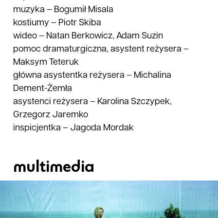
muzyka
–
Bogumił Misala
kostiumy
–
Piotr Skiba
wideo
–
Natan Berkowicz, Adam Suzin
pomoc dramaturgiczna, asystent reżysera
–
Maksym Teteruk
główna asystentka reżysera
–
Michalina
Dement-Żemła
asystenci reżysera
–
Karolina Szczypek,
Grzegorz Jaremko
inspicjentka
–
Jagoda Mordak
multimedia