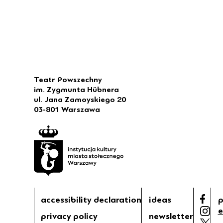
Teatr Powszechny
im. Zygmunta Hübnera
ul. Jana Zamoyskiego 20
03-801 Warszawa
accessibility declaration
ideas
p
e
privacy policy
newsletter