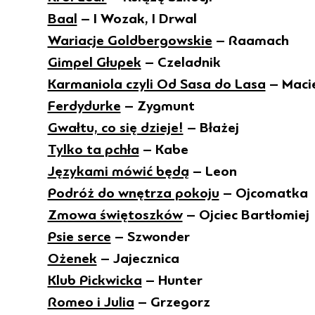
Baal
– I Wozak, I Drwal
Wariacje Goldbergowskie
– Raamach
Gimpel Głupek
– Czeladnik
Karmaniola czyli Od Sasa do Lasa
– Maci
Ferdydurke
– Zygmunt
Gwałtu, co się dzieje!
– Błażej
Tylko ta pchła
– Kabe
Językami mówić będą
– Leon
Podróż do wnętrza pokoju
– Ojcomatka
Zmowa świętoszków
– Ojciec Bartłomiej
Psie serce
– Szwonder
Ożenek
– Jajecznica
Klub Pickwicka
– Hunter
Romeo i Julia
– Grzegorz