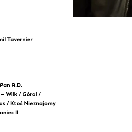
il Tavernier
Pan A.D.
– Wilk / Góral /
us / Ktoś Nieznajomy
oniec II