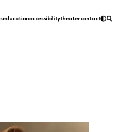
ts
education
accessibility
theater
contact