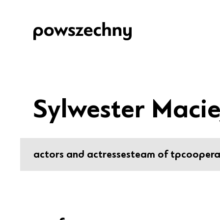
Sylwester Macie
actors and actresses
team of tp
coopera