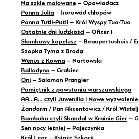
Na szkle malowane
– Opowiadacz
Panna Julia
– korowód chłopów
Panna Tutli-Putli
– Król Wyspy Tua-Tua
Ostatnie dni ludzkości
– Oficer I
Słomkowy kapelusz
– Beaupertushuis / Em
Szopka Tyma z Brodą
Wenus z Kowna
– Nartowski
Balladyna
– Grabiec
Oni
– Salomon Prangier
Pamiętnik z powstania warszawskiego
– 
AA...A... czyli Juwenilia i Nowe wyzwolenie
Żandarm / Pan Akcentowicz / Król Wistelj
Bambuko czyli Skandal w Krainie Gier
– G
Sen nocy letniej
– Pajęczynka
Król Lear
– Książę Szkocji