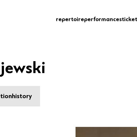
repertoire
performances
ticke
jewski
tion
history