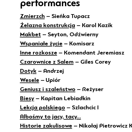
performances
Zmierzch
– Sieńka Tupacz
Żelazna konstrukcja
– Karol Kazik
Makbet
– Seyton, Odźwierny
Wspaniałe życie
– Komisarz
Inne rozkosze
– Komendant Jeremiasz
Czarownice z Salem
– Giles Corey
Dotyk
– Andrzej
Wesele
– Upiór
Geniusz i szaleństwo
– Reżyser
Biesy
– Kapitan Lebiadkin
Lekcja polskiego
– Szlachcic I
Albośmy to jacy, tacy...
Historie zakulisowe
– Nikołaj Pietrowicz