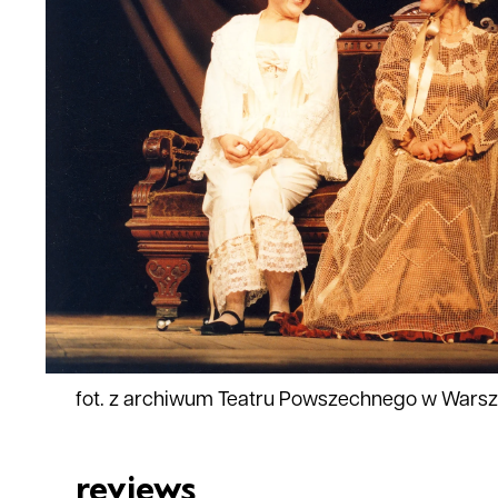
fot. z archiwum Teatru Powszechnego w Wars
reviews