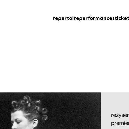
repertoire
performances
ticke
reżyse
premier