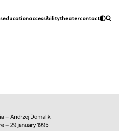
ts
education
accessibility
theater
contact
ria —
Andrzej Domalik
e — 29 january 1995