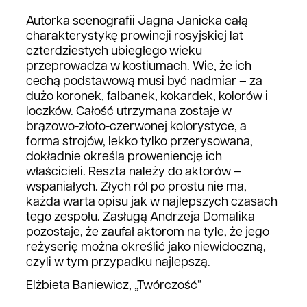
Autorka scenografii Jagna Janicka całą
charakterystykę prowincji rosyjskiej lat
czterdziestych ubiegłego wieku
przeprowadza w kostiumach. Wie, że ich
cechą podstawową musi być nadmiar – za
dużo koronek, falbanek, kokardek, kolorów i
loczków. Całość utrzymana zostaje w
brązowo-złoto-czerwonej kolorystyce, a
forma strojów, lekko tylko przerysowana,
dokładnie określa proweniencję ich
właścicieli. Reszta należy do aktorów –
wspaniałych. Złych ról po prostu nie ma,
każda warta opisu jak w najlepszych czasach
tego zespołu. Zasługą Andrzeja Domalika
pozostaje, że zaufał aktorom na tyle, że jego
reżyserię można określić jako niewidoczną,
czyli w tym przypadku najlepszą.
Elżbieta Baniewicz, „Twórczość”