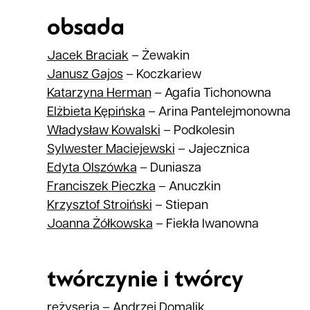
obsada
Jacek
Braciak
–
Żewakin
Janusz
Gajos
–
Koczkariew
Katarzyna
Herman
–
Agafia Tichonowna
Elżbieta
Kępińska
–
Arina Pantelejmonowna
Władysław
Kowalski
–
Podkolesin
Sylwester
Maciejewski
–
Jajecznica
Edyta
Olszówka
–
Duniasza
Franciszek
Pieczka
–
Anuczkin
Krzysztof
Stroiński
–
Stiepan
Joanna
Żółkowska
–
Fiekła Iwanowna
twórczynie i twórcy
reżyseria
–
Andrzej Domalik