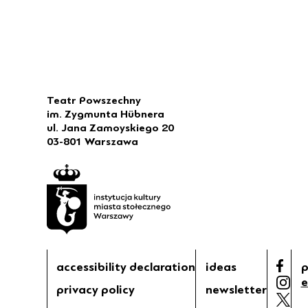
Teatr Powszechny
im. Zygmunta Hübnera
ul. Jana Zamoyskiego 20
03-801 Warszawa
accessibility declaration
ideas
p
e
privacy policy
newsletter