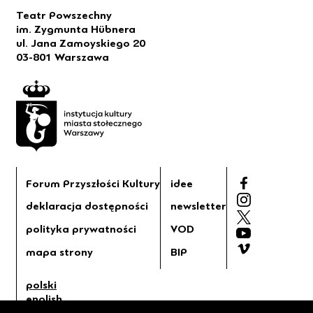
Teatr Powszechny
im. Zygmunta Hübnera
ul. Jana Zamoyskiego 20
03-801 Warszawa
Forum Przyszłości Kultury
idee
deklaracja dostępności
newsletter
polityka prywatności
VOD
mapa strony
BIP
polski
english