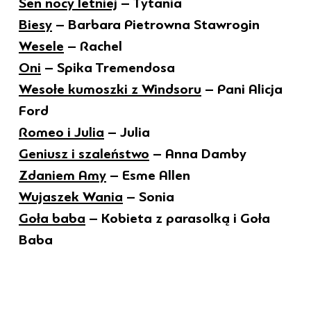
Sen nocy letniej
– Tytania
Biesy
– Barbara Pietrowna Stawrogin
Wesele
– Rachel
Oni
– Spika Tremendosa
Wesołe kumoszki z Windsoru
– Pani Alicja
Ford
Romeo i Julia
– Julia
Geniusz i szaleństwo
– Anna Damby
Zdaniem Amy
– Esme Allen
Wujaszek Wania
– Sonia
Goła baba
– Kobieta z parasolką i Goła
Baba