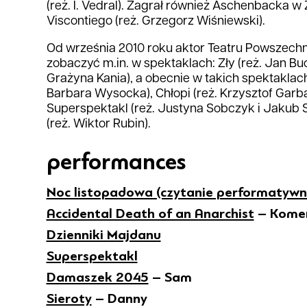
(reż. I. Vedral). Zagrał również Aschenbacka 
Viscontiego (reż. Grzegorz Wiśniewski).
Od września 2010 roku aktor Teatru Powszech
zobaczyć m.in. w spektaklach: Zły (reż. Jan Buc
Grażyna Kania), a obecnie w takich spektaklach,
Barbara Wysocka), Chłopi (reż. Krzysztof Garb
Superspektakl (reż. Justyna Sobczyk i Jakub 
(reż. Wiktor Rubin).
performances
Noc listopadowa (czytanie performatywn
Accidental Death of an Anarchist
– Kome
Dzienniki Majdanu
Superspektakl
Damaszek 2045
– Sam
Sieroty
– Danny