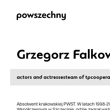
Grzegorz Falko
actors and actresses
team of tp
coopera
Absolwent krakowskiej PWST. W latach 1998-2
Współczesnym w Szczecinie, gdzie zagrał waż