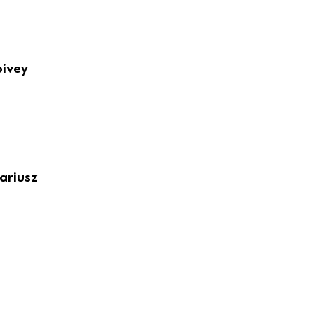
pivey
ariusz