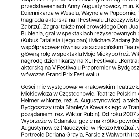
przedstawieniach Anny Augustynowicz, m.in. 
Dziennikarza w Weselu, Wayne’a w Popcornie, 
(nagroda aktorska na II Festiwalu „Rzeczywist
Zabrzu). Zagrał także molierowskiego Don Jua
Bubienia, grał w spektaklach reżyserowanych p
(Kubuś Fatalista i jego pan) i Michała Zadarę (
współpracował również ze szczecińskim Teatre
główną rolę w spektaklu Mojo Mickybo (reż. Wi
nagrodę dziennikarzy na XLI Festiwalu „Kontra
aktorską na V Festiwalu Prapremier w Bydgosz
wówczas Grand Prix Festiwalu).
Gościnnie występował w krakowskim Teatrze Ł
Mickiewicza w Częstochowie, Teatrze Polskim 
Helmer w Norze, reż. A. Augustynowicz), a tak
Bydgoszczy (rola Stanley’a Kowalskiego w T
pożądaniem, reż. Wiktor Rubin). Od roku 2007
Wybrzeże w Gdańsku, gdzie na krótko powróci
Augustynowicz (Nauczyciel w Pieszo Mrożka), w
Portrecie Doriana Gray’a, Farsie z Walworth (re