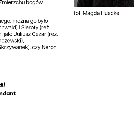
w Zmierzchu bogów
fot. Magda Hueckel
nego; można go było
hwald) i Sieroty (reż.
 jak: Juliusz Cezar (reż.
aczewski),
Skrzywanek), czy Neron
e)
ndant