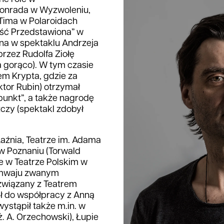
Konrada w Wyzwoleniu,
Tima w Polaroidach
ość Przedstawiona” w
na w spektaklu Andrzeja
rzez Rudolfa Ziołę
Na gorąco). W tym czasie
m Krypta, gdzie za
ktor Rubin) otrzymał
punkt”, a także nagrodę
czy (spektakl zdobył
aźnia, Teatrze im. Adama
w Poznaniu (Torwald
że w Teatrze Polskim w
ramwaju zwanym
 związany z Teatrem
ł do współpracy z Anną
ystąpił także m.in. w
ż. A. Orzechowski), Łupie