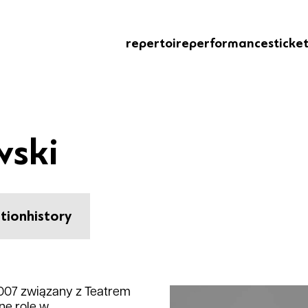
repertoire
performances
ticke
wski
tion
history
007 związany z Teatrem
ne role w