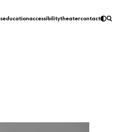
ts
education
accessibility
theater
contact