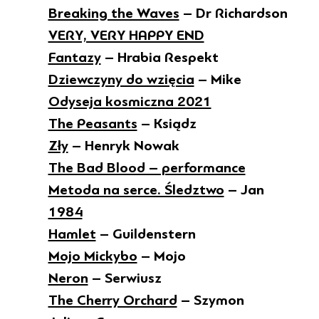
Breaking the Waves
– Dr Richardson
VERY, VERY HAPPY END
Fantazy
– Hrabia Respekt
Dziewczyny do wzięcia
– Mike
Odyseja kosmiczna 2021
The Peasants
– Ksiądz
Zły
– Henryk Nowak
The Bad Blood – performance
Metoda na serce. Śledztwo
– Jan
1984
Hamlet
– Guildenstern
Mojo Mickybo
– Mojo
Neron
– Serwiusz
The Cherry Orchard
– Szymon