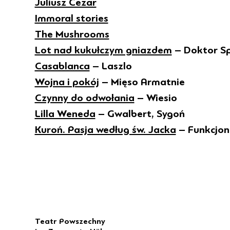
Juliusz Cezar
Immoral stories
The Mushrooms
Lot nad kukułczym gniazdem
– Doktor S
Casablanca
– Laszlo
Wojna i pokój
– Mięso Armatnie
Czynny do odwołania
– Wiesio
Lilla Weneda
– Gwalbert, Sygoń
Kuroń. Pasja według św. Jacka
– Funkcjon
Teatr Powszechny