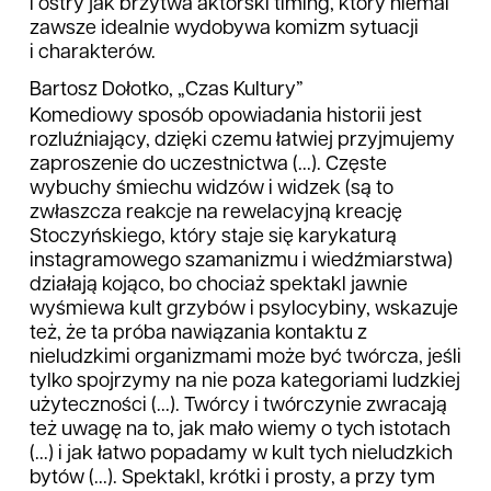
i ostry jak brzytwa aktorski timing, który niemal
zawsze idealnie wydobywa komizm sytuacji
i charakterów.
Bartosz Dołotko, „Czas Kultury”
Komediowy sposób opowiadania historii jest
rozluźniający, dzięki czemu łatwiej przyjmujemy
zaproszenie do uczestnictwa (...). Częste
wybuchy śmiechu widzów i widzek (są to
zwłaszcza reakcje na rewelacyjną kreację
Stoczyńskiego, który staje się karykaturą
instagramowego szamanizmu i wiedźmiarstwa)
działają kojąco, bo chociaż spektakl jawnie
wyśmiewa kult grzybów i psylocybiny, wskazuje
też, że ta próba nawiązania kontaktu z
nieludzkimi organizmami może być twórcza, jeśli
tylko spojrzymy na nie poza kategoriami ludzkiej
użyteczności (...). Twórcy i twórczynie zwracają
też uwagę na to, jak mało wiemy o tych istotach
(...) i jak łatwo popadamy w kult tych nieludzkich
bytów (...). Spektakl, krótki i prosty, a przy tym