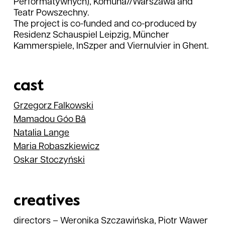
Performatywnych), Komuna//Warszawa and
Teatr Powszechny.
The project is co-funded and co-produced by
Residenz Schauspiel Leipzig, Müncher
Kammerspiele, InSzper and Viernulvier in Ghent.
cast
Grzegorz
Falkowski
Mamadou
Góo Bâ
Natalia
Lange
Maria
Robaszkiewicz
Oskar
Stoczyński
creatives
directors
–
Weronika Szczawińska, Piotr Wawer