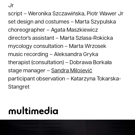
Jr
script
–
Weronika Szczawińska, Piotr Wawer Jr
set design and costumes
–
Marta Szypulska
choreographer
–
Agata Maszkiewicz
director's assistant
–
Marta Szlasa-Rokicka
mycology consultation
–
Marta Wrzosek
music recording
–
Aleksandra Gryka
therapist (consultation)
–
Dobrawa Borkała
stage manager
–
Sandra
Milošević
participant observation
–
Katarzyna Tokarska-
Stangret
multimedia