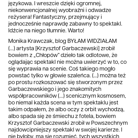
językowa. I wreszcie dzięki ogromnej,
niekonwencjonalnej wyobraźni i odwadze
reżysera! Fantastyczny, przejmujący i
jednocześnie naprawdę zabawny to spektakl.
Idźcie na niego tłumnie. Warto!
Monika Krawczak, blog BYŁAM WIDZIAŁAM
(...) artysta [Krzysztof Garbaczewski] zrobił
bowiem z „Chłopów” dzieło tak odlotowe, że
oglądając spektakl nie można uwierzyć w to, co
się wyprawia na scenie. Coś takiego mogło
powstać tylko w głowie szaleńca. (…) można też
po prostu rozkoszować się stworzonym przez
Garbaczewskiego i jego znakomitych
współpracowników (...) scenicznym kosmosem,
bo niemal każda scena w tym spektaklu jest
takim odpałem, że albo oczy z orbit wychodzą,
albo spada się ze śmiechu z fotela, bowiem
Krzysztof Garbaczewski zrobił w Powszechnym
najdowcipniejszy spektakl w swojej karierze. I
nie byłoby, ma się rozumieć, tych wszystkich