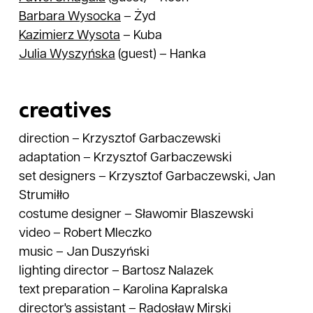
Barbara
Wysocka
–
Żyd
Kazimierz
Wysota
–
Kuba
Julia
Wyszyńska
(guest)
–
Hanka
creatives
direction
–
Krzysztof Garbaczewski
adaptation
–
Krzysztof Garbaczewski
set designers
–
Krzysztof Garbaczewski, Jan
Strumiłło
costume designer
–
Sławomir Blaszewski
video
–
Robert Mleczko
music
–
Jan Duszyński
lighting director
–
Bartosz Nalazek
text preparation
–
Karolina Kapralska
director's assistant
–
Radosław Mirski