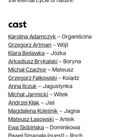
the eternal cycle of nature.
cast
Karolina
Adamczyk
–
Organiścina
Grzegorz
Artman
–
Wójt
Klara
Bielawka
–
Józka
Arkadiusz
Brykalski
–
Boryna
Michał
Czachor
–
Mateusz
Grzegorz
Falkowski
–
Ksiądz
Anna
Ilczuk
–
Jagustynka
Michał
Jarmicki
–
Witek
Andrzej
Kłak
–
Jaś
Magdalena
Koleśnik
–
Jagna
Mateusz
Łasowski
–
Antek
Ewa
Skibińska
–
Dominikowa
Paweł
Smagała
(guest)
–
Roch