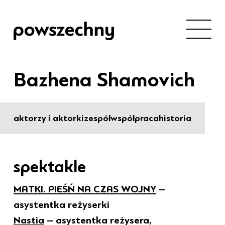
Bazhena Shamovich
aktorzy i aktorki
zespół
współpraca
historia
spektakle
MATKI. PIEŚŃ NA CZAS WOJNY
–
asystentka reżyserki
Nastia
– asystentka reżysera,