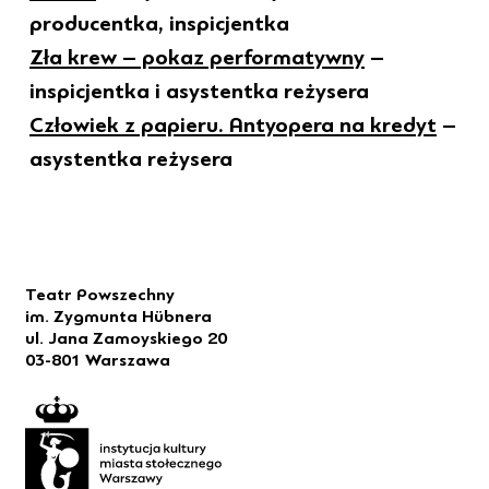
producentka, inspicjentka
Zła krew – pokaz performatywny
–
inspicjentka i asystentka reżysera
Człowiek z papieru. Antyopera na kredyt
–
asystentka reżysera
Teatr Powszechny
im. Zygmunta Hübnera
ul. Jana Zamoyskiego 20
03-801 Warszawa