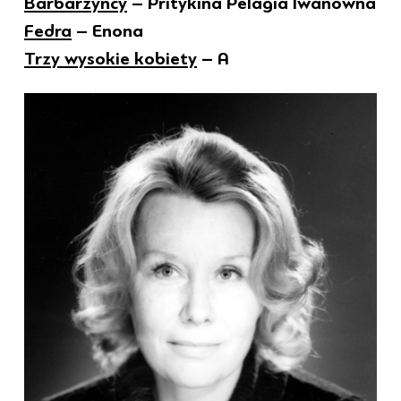
Barbarzyńcy
– Pritykina Pelagia Iwanowna
Fedra
– Enona
Trzy wysokie kobiety
– A