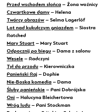
Przed wschodem słońca
– Żona woźnicy
Czwartkowe damy
– Helena
Twórcy obrazów
– Selma Lagerlöf
Lot nad kukułczym gniazdem
– Siostra
Ratched
Mary Stuart
– Mary Stuart
Odpocznij po biegu
– Dama z salonu
Wesele
– Radczyni
Tył do przodu
– Kierowniczka
Panieński Raj
– Dophie
Nie-Boska komedia
– Dama
Śluby panieńskie
– Pani Dobrójska
Oni
– Halucyna Bleichertowa
Wróg ludu
– Pani Stockman