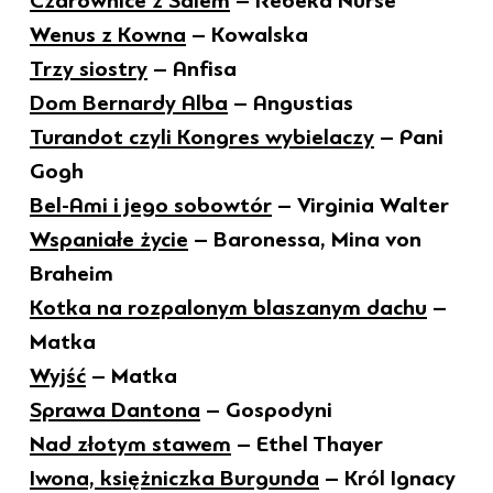
Czarownice z Salem
– Rebeka Nurse
Wenus z Kowna
– Kowalska
Trzy siostry
– Anfisa
Dom Bernardy Alba
– Angustias
Turandot czyli Kongres wybielaczy
– Pani
Gogh
Bel-Ami i jego sobowtór
– Virginia Walter
Wspaniałe życie
– Baronessa, Mina von
Braheim
Kotka na rozpalonym blaszanym dachu
–
Matka
Wyjść
– Matka
Sprawa Dantona
– Gospodyni
Nad złotym stawem
– Ethel Thayer
Iwona, księżniczka Burgunda
– Król Ignacy