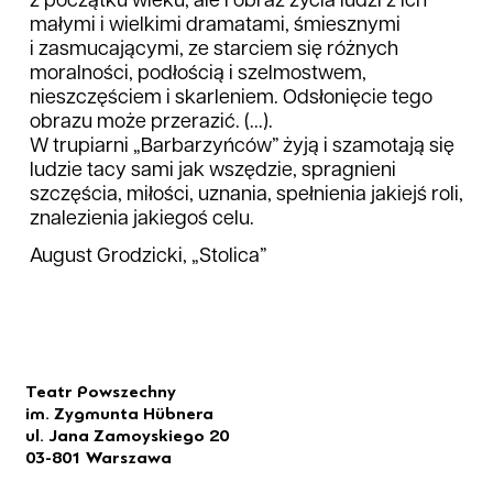
z początku wieku, ale i obraz życia ludzi z ich
małymi i wielkimi dramatami, śmiesznymi
i zasmucającymi, ze starciem się różnych
moralności, podłością i szelmostwem,
nieszczęściem i skarleniem. Odsłonięcie tego
obrazu może przerazić. (...).
W trupiarni „Barbarzyńców” żyją i szamotają się
ludzie tacy sami jak wszędzie, spragnieni
szczęścia, miłości, uznania, spełnienia jakiejś roli,
znalezienia jakiegoś celu.
August Grodzicki, „Stolica”
Teatr Powszechny
im. Zygmunta Hübnera
ul. Jana Zamoyskiego 20
03-801 Warszawa