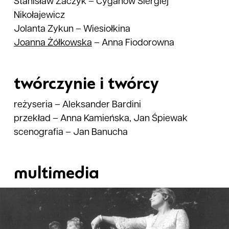
Stanisław Zaczyk
–
Cyganow Siergiej
Nikołajewicz
Jolanta Zykun
–
Wiesiołkina
Joanna
Żółkowska
–
Anna Fiodorowna
twórczynie i twórcy
reżyseria
–
Aleksander Bardini
przekład
–
Anna Kamieńska, Jan Śpiewak
scenografia
–
Jan Banucha
multimedia