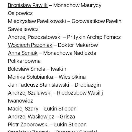
Bronisław
Pawlik
–
Monachow Maurycy
Osipowicz
Mieczysław Pawlikowski
–
Gołowastikow Pawlin
Sawieliewicz
Andrzej Piszczatowski
–
Pritykin Archip Fomicz
Wojciech
Pszoniak
–
Doktor Makarow
Anna
Seniuk
–
Monachowa Nadieżda
Polikarpowna
Bolesław Smela
–
Iwakin
Monika
Sołubianka
–
Wiesiołkina
Jan Tadeusz Stanisławski
–
Drobiazgin
Andrzej Szalawski
–
Riedozubow Wasilij
Iwanowicz
Maciej Szary
–
Łukin Stiepan
Andrzej Wasilewicz
–
Grisza
Piotr Zaborowski
–
Łukin Stiepan