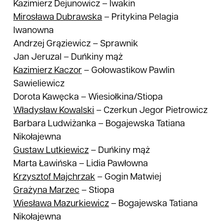
Kazimierz Dejunowicz
–
Iwakin
Mirosława
Dubrawska
–
Pritykina Pelagia
Iwanowna
Andrzej Grąziewicz
–
Sprawnik
Jan Jeruzal
–
Duńkiny mąż
Kazimierz
Kaczor
–
Gołowastikow Pawlin
Sawieliewicz
Dorota Kawęcka
–
Wiesiołkina/Stiopa
Władysław
Kowalski
–
Czerkun Jegor Pietrowicz
Barbara Ludwiżanka
–
Bogajewska Tatiana
Nikołajewna
Gustaw
Lutkiewicz
–
Duńkiny mąż
Marta Ławińska
–
Lidia Pawłowna
Krzysztof
Majchrzak
–
Gogin Matwiej
Grażyna
Marzec
–
Stiopa
Wiesława
Mazurkiewicz
–
Bogajewska Tatiana
Nikołajewna