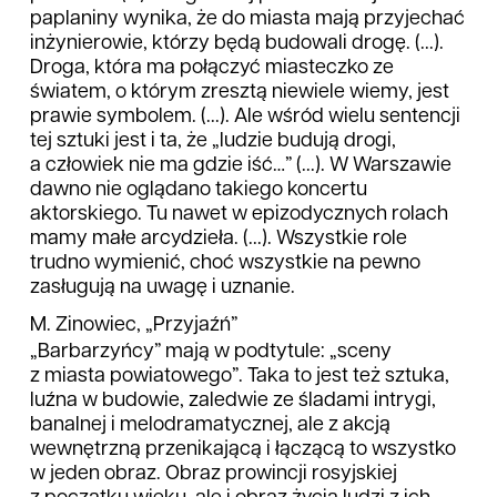
paplaniny wynika, że do miasta mają przyjechać
inżynierowie, którzy będą budowali drogę. (...).
Droga, która ma połączyć miasteczko ze
światem, o którym zresztą niewiele wiemy, jest
prawie symbolem. (...). Ale wśród wielu sentencji
tej sztuki jest i ta, że „ludzie budują drogi,
a człowiek nie ma gdzie iść…” (...). W Warszawie
dawno nie oglądano takiego koncertu
aktorskiego. Tu nawet w epizodycznych rolach
mamy małe arcydzieła. (...). Wszystkie role
trudno wymienić, choć wszystkie na pewno
zasługują na uwagę i uznanie.
M. Zinowiec, „Przyjaźń”
„Barbarzyńcy” mają w podtytule: „sceny
z miasta powiatowego”. Taka to jest też sztuka,
luźna w budowie, zaledwie ze śladami intrygi,
banalnej i melodramatycznej, ale z akcją
wewnętrzną przenikającą i łączącą to wszystko
w jeden obraz. Obraz prowincji rosyjskiej