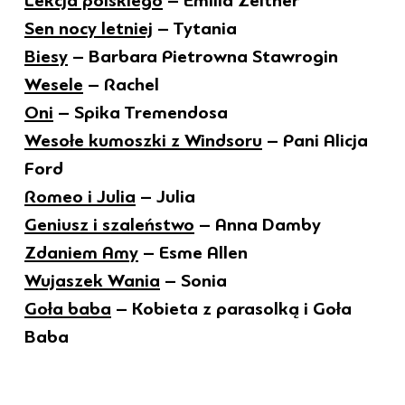
Lekcja polskiego
– Emilia Zeltner
Sen nocy letniej
– Tytania
Biesy
– Barbara Pietrowna Stawrogin
Wesele
– Rachel
Oni
– Spika Tremendosa
Wesołe kumoszki z Windsoru
– Pani Alicja
Ford
Romeo i Julia
– Julia
Geniusz i szaleństwo
– Anna Damby
Zdaniem Amy
– Esme Allen
Wujaszek Wania
– Sonia
Goła baba
– Kobieta z parasolką i Goła
Baba