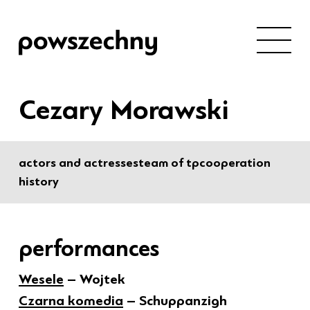
Cezary Morawski
actors and actresses
team of tp
cooperation
history
performances
Wesele
– Wojtek
Czarna komedia
– Schuppanzigh