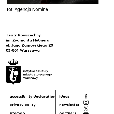
fot. Agencja Nomine
Teatr Powszechny
im. Zygmunta Hübnera
ul. Jana Zamoyskiego 20
03-801 Warszawa
accessibility declaration
ideas
privacy policy
newsletter
sitemap
partners