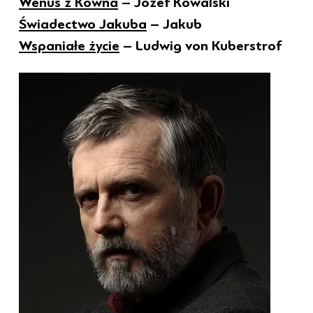
Wenus z Kowna
– Józef Kowalski
Świadectwo Jakuba
– Jakub
Wspaniałe życie
– Ludwig von Kuberstrof