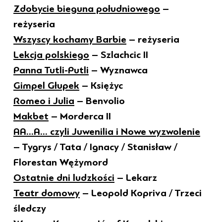
Zdobycie bieguna południowego
–
reżyseria
Wszyscy kochamy Barbie
– reżyseria
Lekcja polskiego
– Szlachcic II
Panna Tutli-Putli
– Wyznawca
Gimpel Głupek
– Księżyc
Romeo i Julia
– Benvolio
Makbet
– Morderca II
AA...A... czyli Juwenilia i Nowe wyzwolenie
– Tygrys / Tata / Ignacy / Stanisław /
Florestan Wężymord
Ostatnie dni ludzkości
– Lekarz
Teatr domowy
– Leopold Kopriva / Trzeci
śledczy