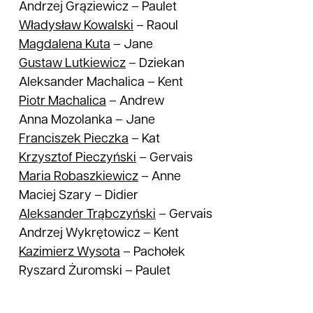
Andrzej Grąziewicz
–
Paulet
Władysław
Kowalski
–
Raoul
Magdalena
Kuta
–
Jane
Gustaw
Lutkiewicz
–
Dziekan
Aleksander Machalica
–
Kent
Piotr
Machalica
–
Andrew
Anna Mozolanka
–
Jane
Franciszek
Pieczka
–
Kat
Krzysztof
Pieczyński
–
Gervais
Maria
Robaszkiewicz
–
Anne
Maciej Szary
–
Didier
Aleksander
Trąbczyński
–
Gervais
Andrzej Wykrętowicz
–
Kent
Kazimierz
Wysota
–
Pachołek
Ryszard Żuromski
–
Paulet