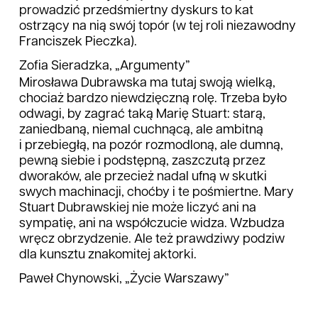
prowadzić przedśmiertny dyskurs to kat
ostrzący na nią swój topór (w tej roli niezawodny
Franciszek Pieczka).
Zofia Sieradzka, „Argumenty”
Mirosława Dubrawska ma tutaj swoją wielką,
chociaż bardzo niewdzięczną rolę. Trzeba było
odwagi, by zagrać taką Marię Stuart: starą,
zaniedbaną, niemal cuchnącą, ale ambitną
i przebiegłą, na pozór rozmodloną, ale dumną,
pewną siebie i podstępną, zaszczutą przez
dworaków, ale przecież nadal ufną w skutki
swych machinacji, choćby i te pośmiertne. Mary
Stuart Dubrawskiej nie może liczyć ani na
sympatię, ani na współczucie widza. Wzbudza
wręcz obrzydzenie. Ale też prawdziwy podziw
dla kunsztu znakomitej aktorki.
Paweł Chynowski, „Życie Warszawy”