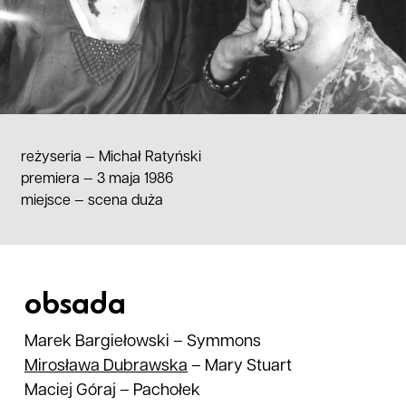
reżyseria —
Michał Ratyński
premiera — 3 maja 1986
miejsce
—
scena duża
obsada
Marek Bargiełowski
–
Symmons
Mirosława
Dubrawska
–
Mary Stuart
Maciej Góraj
–
Pachołek