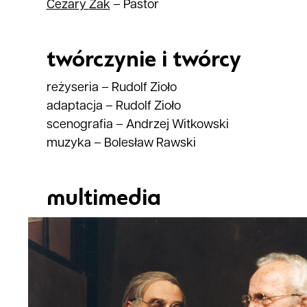
Cezary
Żak
–
Pastor
twórczynie i twórcy
reżyseria
–
Rudolf Zioło
adaptacja
–
Rudolf Zioło
scenografia
–
Andrzej Witkowski
muzyka
–
Bolesław Rawski
multimedia