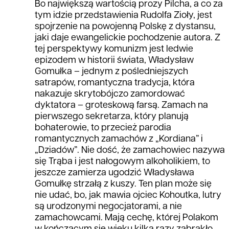
Bo największą wartością prozy Pilcha, a co za
tym idzie przedstawienia Rudolfa Zioły, jest
spojrzenie na powojenną Polskę z dystansu,
jaki daje ewangelickie pochodzenie autora. Z
tej perspektywy komunizm jest ledwie
epizodem w historii świata, Władysław
Gomułka – jednym z pośledniejszych
satrapów, romantyczna tradycja, która
nakazuje skrytobójczo zamordować
dyktatora – groteskową farsą. Zamach na
pierwszego sekretarza, który planują
bohaterowie, to przecież parodia
romantycznych zamachów z „Kordiana” i
„Dziadów”. Nie dość, że zamachowiec nazywa
się Trąba i jest nałogowym alkoholikiem, to
jeszcze zamierza ugodzić Władysława
Gomułkę strzałą z kuszy. Ten plan może się
nie udać, bo, jak mawia ojciec Kohoutka, lutry
są urodzonymi negocjatorami, a nie
zamachowcami. Mają cechę, której Polakom