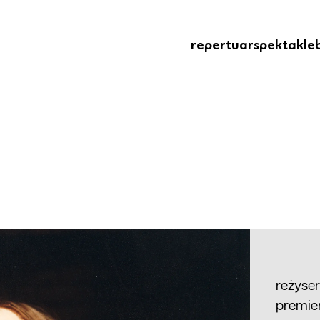
repertuar
spektakle
reżyse
premie