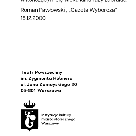
w kończącym się wieku kilka razy zabrakło.
Roman Pawłowski , „Gazeta Wyborcza”
18.12.2000
Teatr Powszechny
im. Zygmunta Hübnera
ul. Jana Zamoyskiego 20
03-801 Warszawa