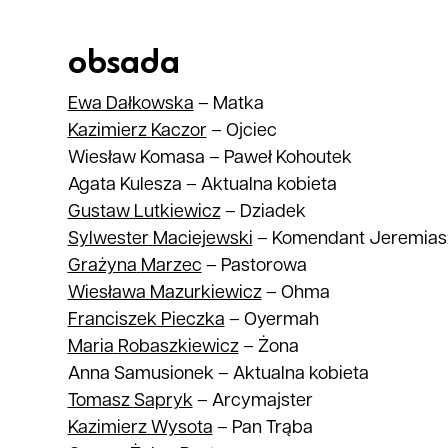
obsada
Ewa
Dałkowska
–
Matka
Kazimierz
Kaczor
–
Ojciec
Wiesław Komasa
–
Paweł Kohoutek
Agata Kulesza
–
Aktualna kobieta
Gustaw
Lutkiewicz
–
Dziadek
Sylwester
Maciejewski
–
Komendant Jeremias
Grażyna
Marzec
–
Pastorowa
Wiesława
Mazurkiewicz
–
Ohma
Franciszek
Pieczka
–
Oyermah
Maria
Robaszkiewicz
–
Żona
Anna Samusionek
–
Aktualna kobieta
Tomasz
Sapryk
–
Arcymajster
Kazimierz
Wysota
–
Pan Trąba