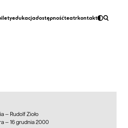
bilety
edukacja
dostępność
teatr
kontakt
ria —
Rudolf Zioło
ra — 16 grudnia 2000