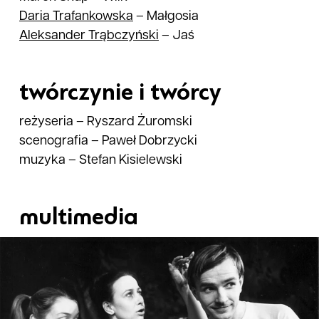
Daria
Trafankowska
–
Małgosia
Aleksander
Trąbczyński
–
Jaś
twórczynie i twórcy
reżyseria
–
Ryszard Żuromski
scenografia
–
Paweł Dobrzycki
muzyka
–
Stefan Kisielewski
multimedia