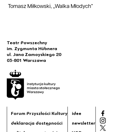
Tomasz Miłkowski, „Walka Młodych”
Teatr Powszechny
im. Zygmunta Hübnera
ul. Jana Zamoyskiego 20
03-801 Warszawa
Forum Przyszłości Kultury
idee
deklaracja dostępności
newsletter