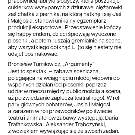
pracownicą fabryki słodyczy, która poszukuje
cukierków wysypanych z dziurawej ciężarówki,
zaś chatka z piernika, na którą natknęli się Jaś
i Małgosia, stanowi unikalny egzemplarz
produkcji eksportowej. Przedstawienie kończy
się happy endem, dzieci śpiewają wyuczone
piosenki, a potem ruszają gremialnie na scenę,
aby wszystkiego dotknąć i... (to się niestety nie
udaje) posmakować.
Bronisław Tumiłowicz, „Argumenty”
Jest to spektakl – zabawa sceniczna,
polegająca na wciągnięciu młodej widowni do
wspólnych działań (od piosenki, poprzez
udział w meczu między publicznością a sceną,
aż po zwiedzanie zaplecza teatralnego). W roli
pary głównych bohaterów, Jasia i Małgosi,
a zarazem w roli przewodników po świecie
teatru i animatorów zabawy występują: Daria
Trafankowska i Aleksander Trąbczyński,
z wdziękiem wywiązując się ze swoich zadań.