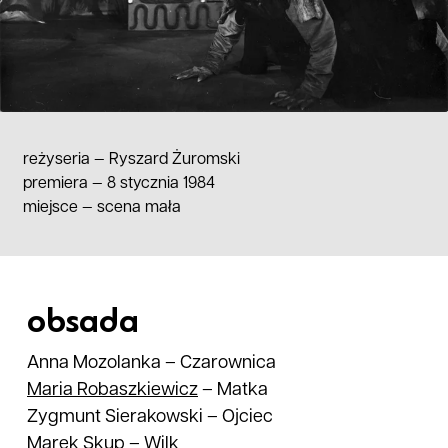
reżyseria —
Ryszard Żuromski
premiera — 8 stycznia 1984
miejsce
—
scena mała
obsada
Anna Mozolanka
–
Czarownica
Maria
Robaszkiewicz
–
Matka
Zygmunt Sierakowski
–
Ojciec
Marek Skup
–
Wilk