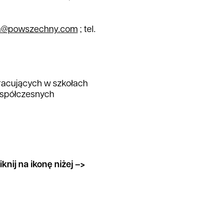
ka@powszechny.com
; tel.
racujących w szkołach
współczesnych
knij na ikonę niżej –>