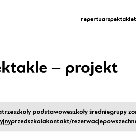
repertuar
spektakle
ktakle – projekt
atrze
szkoły podstawowe
szkoły średnie
grupy z
yjny
przedszkola
kontakt/rezerwacje
powszechna