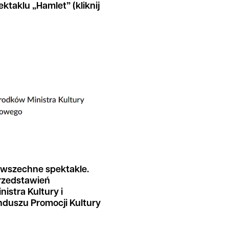
ektaklu „Hamlet” (kliknij
owszechne spektakle.
przedstawień
istra Kultury i
duszu Promocji Kultury