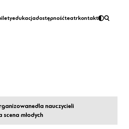
bilety
edukacja
dostępność
teatr
kontakt
organizowane
dla nauczycieli
 scena młodych