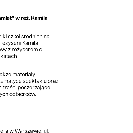
mlet” w reż. Kamila
lki szkół średnich na
reżyserii Kamila
owy z reżyserem o
ekstach
akże materiały
 tematyce spektaklu oraz
a treści poszerzające
ych odbiorców.
ra w Warszawie, ul.