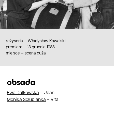
reżyseria —
Władysław
Kowalski
premiera — 13 grudnia 1988
miejsce
—
scena duża
obsada
Ewa
Dałkowska
–
Jean
Monika
Sołubianka
–
Rita