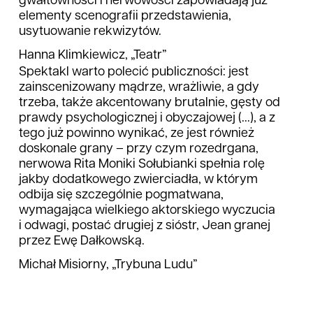
gwałtowności i nerwowości zapowiadają już
elementy scenografii przedstawienia,
usytuowanie rekwizytów.
Hanna Klimkiewicz, „Teatr”
Spektakl warto polecić publiczności: jest
zainscenizowany mądrze, wrażliwie, a gdy
trzeba, także akcentowany brutalnie, gęsty od
prawdy psychologicznej i obyczajowej (...), a z
tego już powinno wynikać, ze jest również
doskonale grany – przy czym rozedrgana,
nerwowa Rita Moniki Sołubianki spełnia rolę
jakby dodatkowego zwierciadła, w którym
odbija się szczególnie pogmatwana,
wymagająca wielkiego aktorskiego wyczucia
i odwagi, postać drugiej z sióstr, Jean granej
przez Ewę Dałkowską.
Michał Misiorny, „Trybuna Ludu”