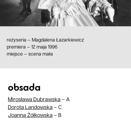
reżyseria —
Magdalena Łazarkiewicz
premiera — 12 maja 1996
miejsce
—
scena mała
obsada
Mirosława
Dubrawska
–
A
Dorota
Landowska
–
C
Joanna
Żółkowska
–
B