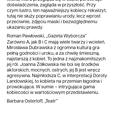
doświadczenia, zagląda w przyszłość. Przy
czym lustro, ten najważniejszy kobiecy rekwizyt,
tutaj nie służy poprawianiu urody, lecz wprost
przeciwnie, zdjęciu maski i bezwzględnemu
ukazaniu prawdy.
Roman Pawłowski, „Gazeta Wyborcza”
Zarówno A, jak B i C mają wiele twarzy i wcieleń.
Mirosława Dubrawska z ogromna kulturą gra
pełną godności i uroku, a za chwilę śmieszną,
najstarszą z kobiet. To jedna z najznakomitszych
jej ról. Joanna Żółkowska nie boi się środków
aktorskich, mocnych, ostrych, jej B jest wręcz
agresywna. Najmłodsza C, w interpretacji Doroty
Landowskiej, to kobieta na przemian łagodna i
prowokująca. W sumie – intrygująca gama
kobiecości w wartościowym przedstawieniu.
Barbara Osterloff, „Teatr”