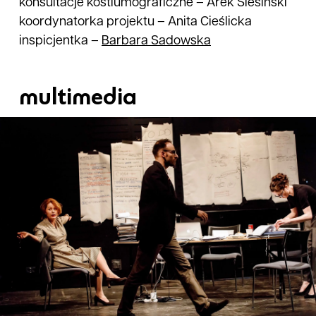
konsultacje kostiumograficzne
–
Arek Ślesiński
koordynatorka projektu
–
Anita Cieślicka
inspicjentka
–
Barbara
Sadowska
multimedia