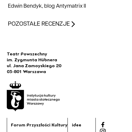
Edwin Bendyk, blog Antymatrix II
POZOSTAŁE RECENZJE
Teatr Powszechny
im. Zygmunta Hübnera
ul. Jana Zamoyskiego 20
03-801 Warszawa
Forum Przyszłości Kultury
idee