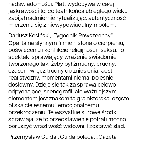
nadświadomości. Platt wydobywa w całej
jaskrawości to, co teatr końca ubiegłego wieku
zabijał nadmiernie rytualizując: autentyczność
mierzenia się z niewypowiadalnym bólem.
Dariusz Kosiński, „Tygodnik Powszechny”
Oparta na słynnym filmie historia o cierpieniu,
poświęceniu i konflikcie religijności i seksu. To
spektakl sprawiający wrażenie świadomie
tworzonego tak, żeby był żmudny, brudny,
czasem wręcz trudny do zniesienia. Jest
realistyczny, momentami niemal boleśnie
dosłowny. Dzieje się tak za sprawą celowo
odpychającej scenografii, ale ważniejszym
elementem jest znakomita gra aktorska, często
bliska cielesnemu i emocjonalnemu
przekroczeniu. Te wszystkie surowe środki
sprawiają, że to przedstawienie potrafi mocno
poruszyć wrażliwość widowni. I zostawić ślad.
Przemysław Gulda , Gulda poleca, „Gazeta