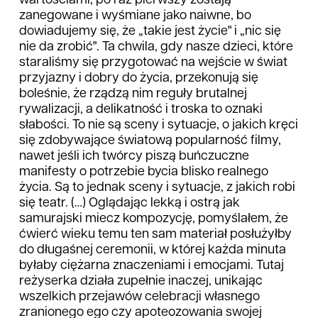
wartościami, po raz pierwszy zostają
zanegowane i wyśmiane jako naiwne, bo
dowiadujemy się, że „takie jest życie" i „nic się
nie da zrobić". Ta chwila, gdy nasze dzieci, które
staraliśmy się przygotować na wejście w świat
przyjazny i dobry do życia, przekonują się
boleśnie, że rządzą nim reguły brutalnej
rywalizacji, a delikatność i troska to oznaki
słabości. To nie są sceny i sytuacje, o jakich kręci
się zdobywające światową popularność filmy,
nawet jeśli ich twórcy piszą buńczuczne
manifesty o potrzebie bycia blisko realnego
życia. Są to jednak sceny i sytuacje, z jakich robi
się teatr. (…) Oglądając lekką i ostrą jak
samurajski miecz kompozycję, pomyślałem, że
ćwierć wieku temu ten sam materiał posłużyłby
do długaśnej ceremonii, w której każda minuta
byłaby ciężarna znaczeniami i emocjami. Tutaj
reżyserka działa zupełnie inaczej, unikając
wszelkich przejawów celebracji własnego
zranionego ego czy apoteozowania swojej