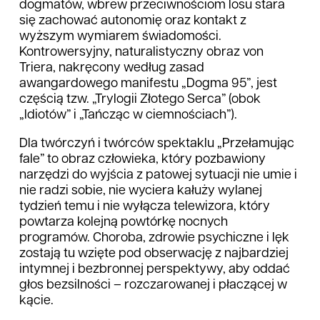
dogmatów, wbrew przeciwnościom losu stara
się zachować autonomię oraz kontakt z
wyższym wymiarem świadomości.
Kontrowersyjny, naturalistyczny obraz von
Triera, nakręcony według zasad
awangardowego manifestu „Dogma 95”, jest
częścią tzw. „Trylogii Złotego Serca” (obok
„Idiotów” i „Tańcząc w ciemnościach”).
Dla twórczyń i twórców spektaklu „Przełamując
fale” to obraz człowieka, który pozbawiony
narzędzi do wyjścia z patowej sytuacji nie umie i
nie radzi sobie, nie wyciera kałuży wylanej
tydzień temu i nie wyłącza telewizora, który
powtarza kolejną powtórkę nocnych
programów. Choroba, zdrowie psychiczne i lęk
zostają tu wzięte pod obserwację z najbardziej
intymnej i bezbronnej perspektywy, aby oddać
głos bezsilności – rozczarowanej i płaczącej w
kącie.