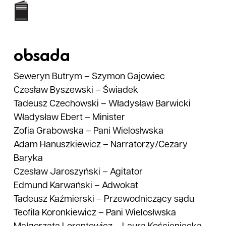
obsada
Seweryn Butrym
–
Szymon Gajowiec
Czesław Byszewski
–
Świadek
Tadeusz Czechowski
–
Władysław Barwicki
Władysław Ebert
–
Minister
Zofia Grabowska
–
Pani Wielosłwska
Adam Hanuszkiewicz
–
Narratorzy/Cezary
Baryka
Czesław Jaroszyński
–
Agitator
Edmund Karwański
–
Adwokat
Tadeusz Kaźmierski
–
Przewodniczący sądu
Teofila Koronkiewicz
–
Pani Wielosłwska