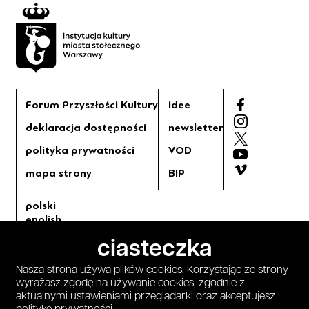
Forum Przyszłości Kultury
idee
deklaracja dostępności
newsletter
polityka prywatności
VOD
mapa strony
BIP
polski
english
tryb jasny
ciasteczka
tryb ciemny
Nasza strona używa plików cookies. Korzystając ze strony
wyrażasz zgodę na używanie cookies, zgodnie z
aktualnymi ustawieniami przeglądarki oraz akceptujesz
projekt i wykonanie
: