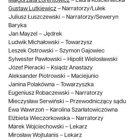
Małgorzata
Lorentowicz
–
Laura Kościeniecka
Gustaw
Lutkiewicz
–
Narratorzy/Lulek
Juliusz Łuszczewski
–
Narratorzy/Seweryn
Baryka
Jan Mayzel
–
Jędrek
Ludwik Michałowski
–
Towarzysz
Leszek Ostrowski
–
Szymon Gajowiec
Sylwester Pawłowski
–
Hipolit Wielosławski
Józef Pieracki
–
Ksiądz Anastazy
Aleksander Piotrowski
–
Maciejunio
Janina Polakówna
–
Towarzyszka
Eugeniusz Robaczewski
–
Narratorzy
Mieczysław Serwiński
–
Przewodniczący sądu
Ewa Wawrzoń
–
Karolina Szarłatowiczówna
Elżbieta Wieczorkowska
–
Narratorzy
Marek Wojciechowski
–
Lekarz
Mirosław Wojtulanis
–
Lekarz