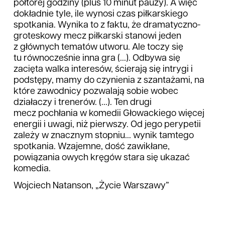
półtorej godziny (plus 10 minut pauzy). A więc
dokładnie tyle, ile wynosi czas piłkarskiego
spotkania. Wynika to z faktu, że dramatyczno-
groteskowy mecz piłkarski stanowi jeden
z głównych tematów utworu. Ale toczy się
tu równocześnie inna gra (...). Odbywa się
zacięta walka interesów, ścierają się intrygi i
podstępy, mamy do czynienia z szantażami, na
które zawodnicy pozwalają sobie wobec
działaczy i trenerów. (...). Ten drugi
mecz pochłania w komedii Głowackiego więcej
energii i uwagi, niż pierwszy. Od jego perypetii
zależy w znacznym stopniu... wynik tamtego
spotkania. Wzajemne, dość zawikłane,
powiązania owych kręgów stara się ukazać
komedia.
Wojciech Natanson, „Życie Warszawy”