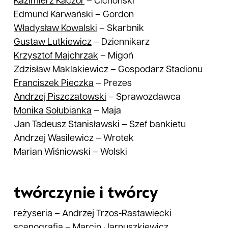
Kazimierz
Kaczor
–
Cichoński
Edmund Karwański
–
Gordon
Władysław
Kowalski
–
Skarbnik
Gustaw
Lutkiewicz
–
Dziennikarz
Krzysztof
Majchrzak
–
Migoń
Zdzisław Maklakiewicz
–
Gospodarz Stadionu
Franciszek
Pieczka
–
Prezes
Andrzej
Piszczatowski
–
Sprawozdawca
Monika
Sołubianka
–
Maja
Jan Tadeusz Stanisławski
–
Szef bankietu
Andrzej Wasilewicz
–
Wrotek
Marian Wiśniowski
–
Wolski
twórczynie i twórcy
reżyseria
–
Andrzej Trzos-Rastawiecki
scenografia
–
Marcin Jarnuszkiewicz