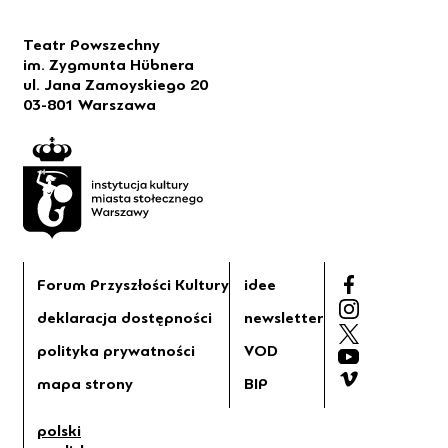
Teatr Powszechny
im. Zygmunta Hübnera
ul. Jana Zamoyskiego 20
03-801 Warszawa
Forum Przyszłości Kultury
idee
deklaracja dostępności
newsletter
polityka prywatności
VOD
mapa strony
BIP
polski