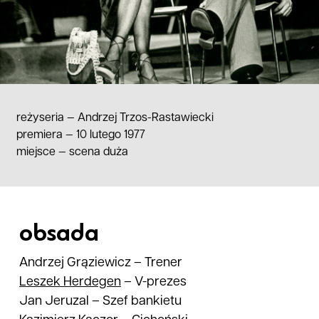
reżyseria —
Andrzej Trzos-Rastawiecki
premiera — 10 lutego 1977
miejsce
—
scena duża
obsada
Andrzej Grąziewicz
–
Trener
Leszek
Herdegen
–
V-prezes
Jan Jeruzal
–
Szef bankietu