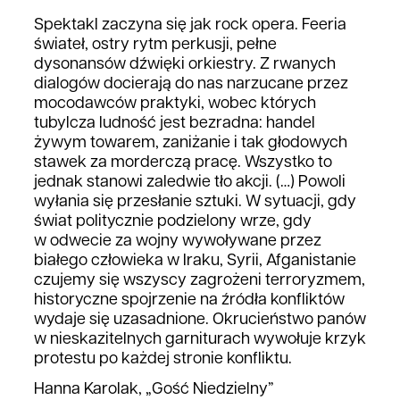
Spektakl zaczyna się jak rock opera. Feeria
świateł, ostry rytm perkusji, pełne
dysonansów dźwięki orkiestry. Z rwanych
dialogów docierają do nas narzucane przez
mocodawców praktyki, wobec których
tubylcza ludność jest bezradna: handel
żywym towarem, zaniżanie i tak głodowych
stawek za morderczą pracę. Wszystko to
jednak stanowi zaledwie tło akcji. (…) Powoli
wyłania się przesłanie sztuki. W sytuacji, gdy
świat politycznie podzielony wrze, gdy
w odwecie za wojny wywoływane przez
białego człowieka w Iraku, Syrii, Afganistanie
czujemy się wszyscy zagrożeni terroryzmem,
historyczne spojrzenie na źródła konfliktów
wydaje się uzasadnione. Okrucieństwo panów
w nieskazitelnych garniturach wywołuje krzyk
protestu po każdej stronie konfliktu.
Hanna Karolak, „Gość Niedzielny”