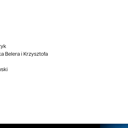
zyk
a Belera i Krzysztofa
ski