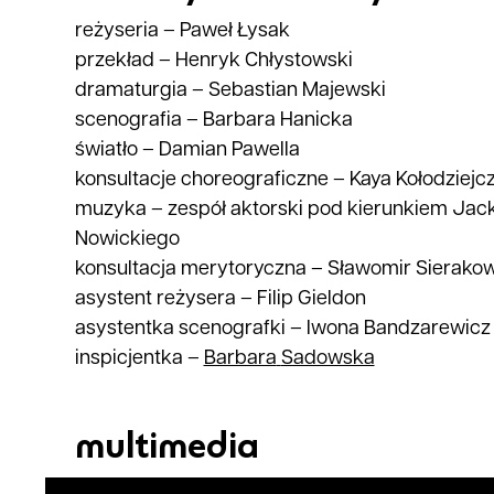
reżyseria
–
Paweł Łysak
przekład
–
Henryk Chłystowski
dramaturgia
–
Sebastian Majewski
scenografia
–
Barbara Hanicka
światło
–
Damian Pawella
konsultacje choreograficzne
–
Kaya Kołodziejc
muzyka
–
zespół aktorski pod kierunkiem Jack
Nowickiego
konsultacja merytoryczna
–
Sławomir Sierakow
asystent reżysera
–
Filip Gieldon
asystentka scenografki
–
Iwona Bandzarewicz
inspicjentka
–
Barbara
Sadowska
multimedia