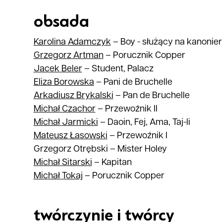
obsada
Karolina
Adamczyk
–
Boy - służący na kanonie
Grzegorz
Artman
–
Porucznik Copper
Jacek
Beler
–
Student, Palacz
Eliza
Borowska
–
Pani de Bruchelle
Arkadiusz
Brykalski
–
Pan de Bruchelle
Michał
Czachor
–
Przewoźnik II
Michał
Jarmicki
–
Daoin, Fej, Ama, Taj-li
Mateusz
Łasowski
–
Przewoźnik I
Grzegorz Otrębski
–
Mister Holey
Michał
Sitarski
–
Kapitan
Michał
Tokaj
–
Porucznik Copper
twórczynie i twórcy