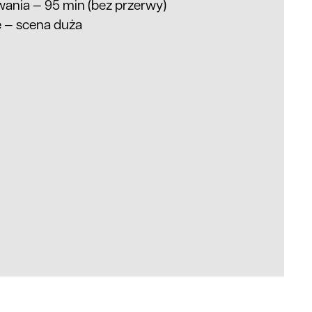
wania
—
95 min (bez przerwy)
e
—
scena duża