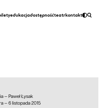
bilety
edukacja
dostępność
teatr
kontakt
ria —
Paweł
Łysak
a — 6 listopada 2015