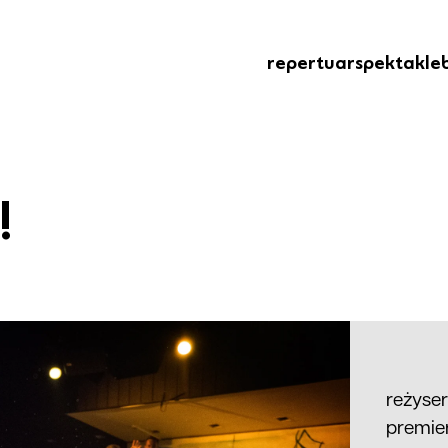
repertuar
spektakle
!
reżyse
premier