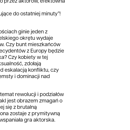
o przez aktorów, efektowna
ujące do ostatniej minuty”!
ściach ginie jeden z
elskiego okrętu wydaje
ów. Czy bunt mieszkańców
ecydentów z Europy będzie
a? Czy kobiety w tej
eksualność, zdołają
eskalacją konfliktu, czy
emsty i dominacji nad
temat rewolucji i podziałów
akl jest obrazem zmagań o
j się z brutalną
iona zostaje z prymitywną
 wspaniała gra aktorska.