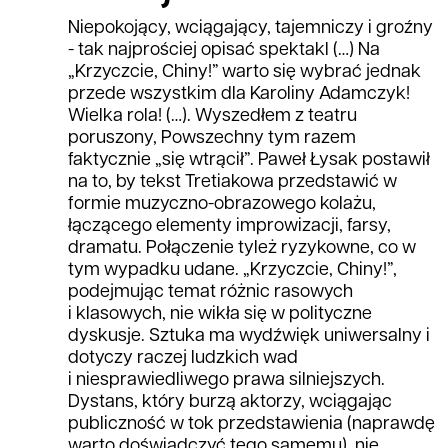
Niepokojący, wciągający, tajemniczy i groźny
- tak najprościej opisać spektakl (…) Na
„Krzyczcie, Chiny!” warto się wybrać jednak
przede wszystkim dla Karoliny Adamczyk!
Wielka rola! (…). Wyszedłem z teatru
poruszony, Powszechny tym razem
faktycznie „się wtrącił”. Paweł Łysak postawił
na to, by tekst Tretiakowa przedstawić w
formie muzyczno-obrazowego kolażu,
łączącego elementy improwizacji, farsy,
dramatu. Połączenie tyleż ryzykowne, co w
tym wypadku udane. „Krzyczcie, Chiny!”,
podejmując temat różnic rasowych
i klasowych, nie wikła się w polityczne
dyskusje. Sztuka ma wydźwięk uniwersalny i
dotyczy raczej ludzkich wad
i niesprawiedliwego prawa silniejszych.
Dystans, który burzą aktorzy, wciągając
publiczność w tok przedstawienia (naprawdę
warto doświadczyć tego samemu), nie