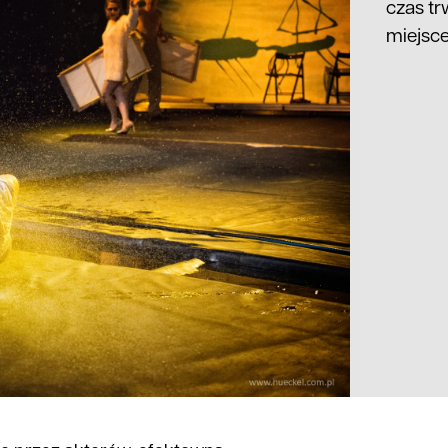
czas tr
miejsc