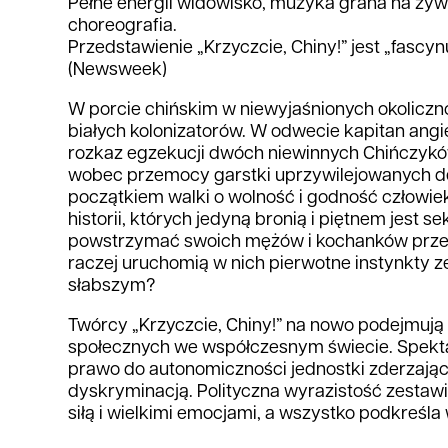
Pełne energii widowisko, muzyka grana na żyw
choreografia.
Przedstawienie „Krzyczcie, Chiny!” jest „fascyn
(Newsweek)
W porcie chińskim w niewyjaśnionych okoliczno
białych kolonizatorów. W odwecie kapitan angi
rozkaz egzekucji dwóch niewinnych Chińczyk
wobec przemocy garstki uprzywilejowanych d
początkiem walki o wolność i godność człowiek
historii, których jedyną bronią i piętnem jest s
powstrzymać swoich mężów i kochanków przed 
raczej uruchomią w nich pierwotne instynkty z
słabszym?
Twórcy „Krzyczcie, Chiny!” na nowo podejmują 
społecznych we współczesnym świecie. Spekt
prawo do autonomiczności jednostki zderzające
dyskryminacją. Polityczna wyrazistość zestaw
siłą i wielkimi emocjami, a wszystko podkreśla