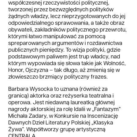
współczesnej rzeczywistości politycznej,
tworzonej przez bezwzględnych polityków
żądnych władzy, lecz nieprzygotowanych do jej
odpowiedzialnego sprawowania, a także obraz
obywateli, zakładników politycznego przewrotu,
którymi łatwo manipulować za pomocą
spreparowanych argumentów i rozdawnictwa
publicznych pieniędzy. To wizja polityki, gdzie
podstawowym paliwem jest trup władcy, nad
którym wypowiada się słowa takie jak Wolność,
Honor, Ojczyzna – tak długo, aż zmienią się w
złowieszczo brzmiący polityczny frazes.
Barbara Wysocka to uznana (również za
granicą) aktorka oraz reżyserka teatralna i
operowa. Jest niedawną laureatką głównej
nagrody aktorskiej za rolę Idalii w „Fantazym”
Michała Zadary, w Konkursie na Inscenizację
Dawnych Dzieł Literatury Polskiej „Klasyka
Żywa”. Współtworzy grupę artystyczną
CENTRALA.