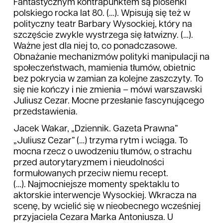
Fantastycznym kontrapunktem są piosenki
polskiego rocka lat 80. (…). Wpisują się też w
polityczny teatr Barbary Wysockiej, który na
szczęście zwykle wystrzega się łatwizny. (…).
Ważne jest dla niej to, co ponadczasowe.
Obnażanie mechanizmów polityki manipulacji na
społeczeństwach, mamienia tłumów, obietnic
bez pokrycia w zamian za kolejne zaszczyty. To
się nie kończy i nie zmienia – mówi warszawski
Juliusz Cezar. Mocne przesłanie fascynującego
przedstawienia.
Jacek Wakar, „Dziennik. Gazeta Prawna”
„Juliusz Cezar” (…) trzyma rytm i wciąga. To
mocna rzecz o uwodzeniu tłumów, o strachu
przed autorytaryzmem i nieudolności
formułowanych przeciw niemu recept.
(…). Najmocniejsze momenty spektaklu to
aktorskie interwencje Wysockiej. Wkracza na
scenę, by wcielić się w nieobecnego wcześniej
przyjaciela Cezara Marka Antoniusza. U