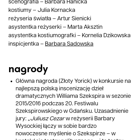
scenografia
–
Barbara Hanicka
kostiumy
–
Julia Kornacka
reżyseria światła
–
Artur Sienicki
asystentka reżyserki
–
Marta Aksztin
asystentka kostiumografki
–
Kornelia Dzikowska
inspicjentka
–
Barbara
Sadowska
nagrody
Główna nagroda (Złoty Yorick) w konkursie na
najlepszą polską inscenizację dzieł
dramatycznych Williama Szekspira w sezonie
2015/2016 podczas 20. Festiwalu
Szekspirowskiego w Gdańsku. Uzasadnienie
jury: „
Juliusz Cezar
w reżyserii Barbary
Wysockiej łączy w sobie bardzo
nowoczesne myślenie o Szekspirze – w