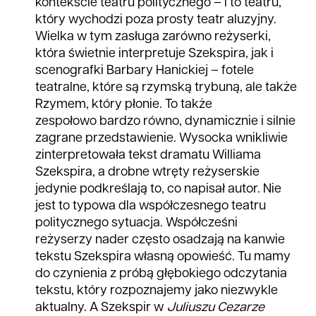
kontekście teatru politycznego – i to teatru,
który wychodzi poza prosty teatr aluzyjny.
Wielka w tym zasługa zarówno reżyserki,
która świetnie interpretuje Szekspira, jak i
scenografki Barbary Hanickiej – fotele
teatralne, które są rzymską trybuną, ale także
Rzymem, który płonie. To także
zespołowo bardzo równo, dynamicznie i silnie
zagrane przedstawienie. Wysocka wnikliwie
zinterpretowała tekst dramatu Williama
Szekspira, a drobne wtręty reżyserskie
jedynie podkreślają to, co napisał autor. Nie
jest to typowa dla współczesnego teatru
politycznego sytuacja. Współcześni
reżyserzy nader często osadzają na kanwie
tekstu Szekspira własną opowieść. Tu mamy
do czynienia z próbą głębokiego odczytania
tekstu, który rozpoznajemy jako niezwykle
aktualny. A Szekspir w
Juliuszu Cezarze