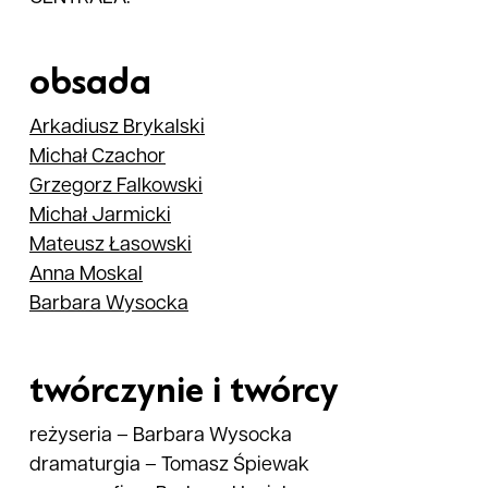
obsada
Arkadiusz
Brykalski
Michał
Czachor
Grzegorz
Falkowski
Michał
Jarmicki
Mateusz
Łasowski
Anna
Moskal
Barbara
Wysocka
twórczynie i twórcy
reżyseria
–
Barbara Wysocka
dramaturgia
–
Tomasz Śpiewak