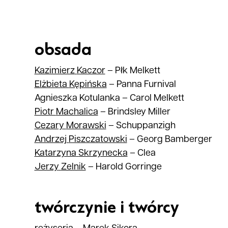
obsada
Kazimierz
Kaczor
–
Płk Melkett
Elżbieta
Kępińska
–
Panna Furnival
Agnieszka Kotulanka
–
Carol Melkett
Piotr
Machalica
–
Brindsley Miller
Cezary
Morawski
–
Schuppanzigh
Andrzej
Piszczatowski
–
Georg Bamberger
Katarzyna
Skrzynecka
–
Clea
Jerzy
Zelnik
–
Harold Gorringe
twórczynie i twórcy