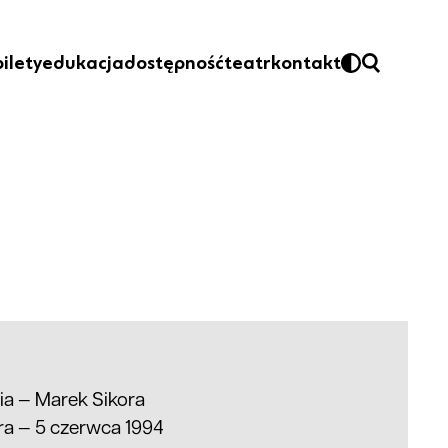
bilety
edukacja
dostępność
teatr
kontakt
ria —
Marek Sikora
ra — 5 czerwca 1994