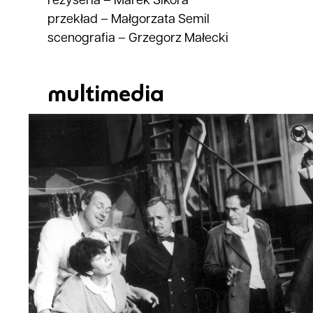
reżyseria
–
Marek Sikora
przekład
–
Małgorzata Semil
scenografia
–
Grzegorz Małecki
multimedia