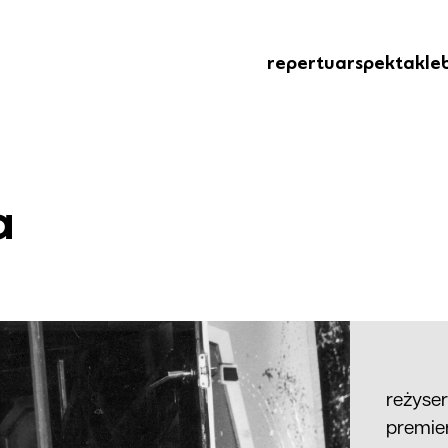
repertuar
spektakle
a
reżyse
premie