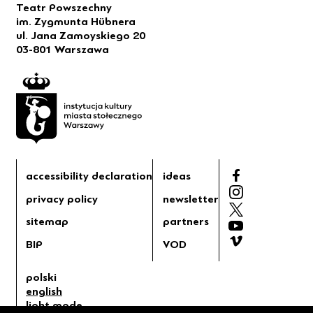
Teatr Powszechny
im. Zygmunta Hübnera
ul. Jana Zamoyskiego 20
03-801 Warszawa
accessibility declaration
ideas
privacy policy
newsletter
sitemap
partners
BIP
VOD
polski
english
light mode