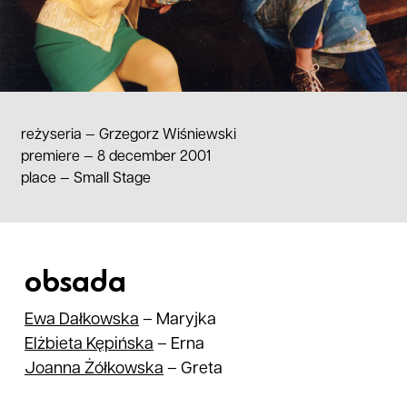
reżyseria —
Grzegorz Wiśniewski
premiere — 8 december 2001
place
—
Small Stage
obsada
Ewa
Dałkowska
–
Maryjka
Elżbieta
Kępińska
–
Erna
Joanna
Żółkowska
–
Greta