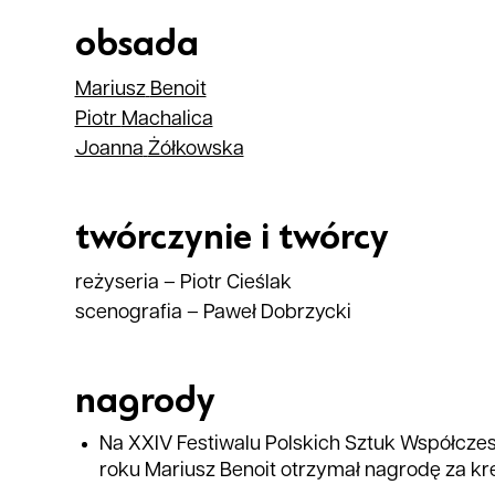
obsada
Mariusz
Benoit
Piotr
Machalica
Joanna
Żółkowska
twórczynie i twórcy
reżyseria
–
Piotr Cieślak
scenografia
–
Paweł Dobrzycki
nagrody
Na XXIV Festiwalu Polskich Sztuk Współcze
roku Mariusz Benoit otrzymał nagrodę za kr