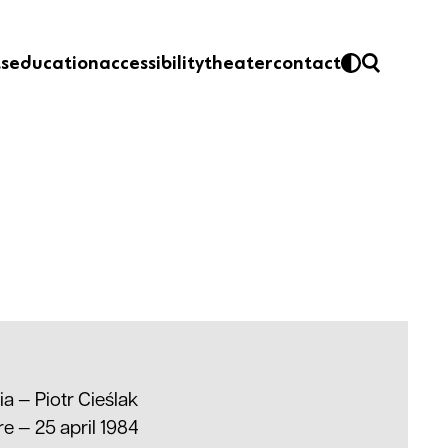
ts
education
accessibility
theater
contact
ria —
Piotr Cieślak
e — 25 april 1984