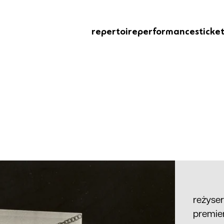
repertoire
performances
ticke
reżyse
premier