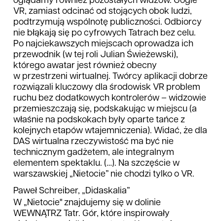
oglądamy również pozostałych widzów. Gogle
VR, zamiast odcinać od stojących obok ludzi,
podtrzymują wspólnotę publiczności. Odbiorcy
nie błąkają się po cyfrowych Tatrach bez celu.
Po najciekawszych miejscach oprowadza ich
przewodnik (w tej roli Julian Świeżewski),
którego awatar jest również obecny
w przestrzeni wirtualnej. Twórcy aplikacji dobrze
rozwiązali kluczowy dla środowisk VR problem
ruchu bez dodatkowych kontrolerów – widzowie
przemieszczają się, podskakując w miejscu (a
właśnie na podskokach były oparte tańce z
kolejnych etapów wtajemniczenia). Widać, że dla
DAS wirtualna rzeczywistość ma być nie
technicznym gadżetem, ale integralnym
elementem spektaklu. (…). Na szczęście w
warszawskiej „Nietocie” nie chodzi tylko o VR.
Paweł Schreiber, „Didaskalia”
W „Nietocie" znajdujemy się w dolinie
WEWNĄTRZ Tatr. Gór, które inspirowały