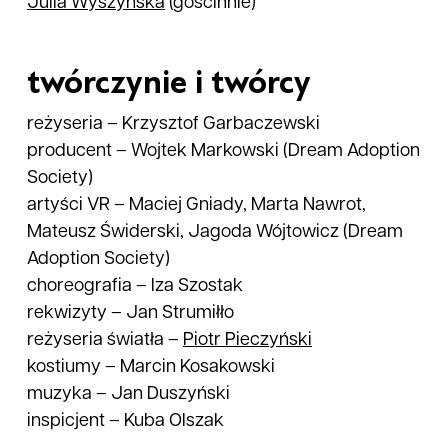
Julia
Wyszyńska
(gościnnie)
twórczynie i twórcy
reżyseria
–
Krzysztof Garbaczewski
producent
–
Wojtek Markowski (Dream Adoption
Society)
artyści VR
–
Maciej Gniady, Marta Nawrot,
Mateusz Świderski, Jagoda Wójtowicz (Dream
Adoption Society)
choreografia
–
Iza Szostak
rekwizyty
–
Jan Strumiłło
reżyseria światła
–
Piotr
Pieczyński
kostiumy
–
Marcin Kosakowski
muzyka
–
Jan Duszyński
inspicjent
–
Kuba Olszak