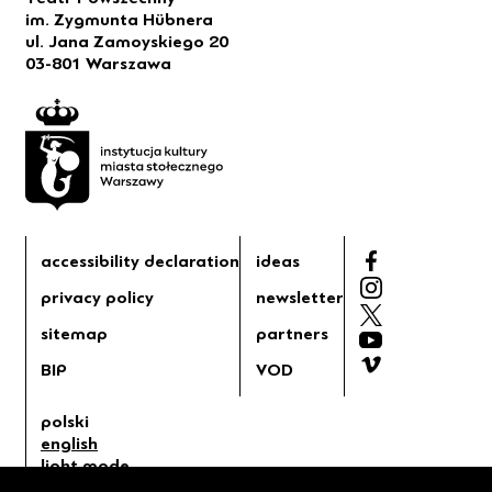
im. Zygmunta Hübnera
ul. Jana Zamoyskiego 20
03-801 Warszawa
accessibility declaration
ideas
privacy policy
newsletter
sitemap
partners
BIP
VOD
polski
english
light mode
dark mode