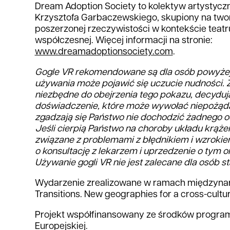
Dream Adoption Society to kolektyw artystycz
Krzysztofa Garbaczewskiego, skupiony na tworz
poszerzonej rzeczywistości w kontekście teatru
współczesnej. Więcej informacji na stronie:
www.dreamadoptionsociety.com
.
Gogle VR rekomendowane są dla osób powyżej 1
używania może pojawić się uczucie nudności. 
niezbędne do obejrzenia tego pokazu, decyduj
doświadczenie, które może wywołać niepożąda
zgadzają się Państwo nie dochodzić żadnego o
Jeśli cierpią Państwo na choroby układu krążen
związane z problemami z błędnikiem i wzroki
o konsultację z lekarzem i uprzedzenie o tym 
Używanie gogli VR nie jest zalecane dla osób st
Wydarzenie zrealizowane w ramach międzynar
Transitions. New geographies for a cross-cultu
Projekt współfinansowany ze środków program
Europejskiej.