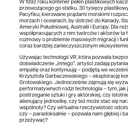
W 1992 roku kontener pełen plastikowych kac
przewożącego go statku. 30 tysięcy plastikowy
Pacyfiku; kierowane prądami morskimi rozpoc
morzach i oceanach, by dotrzeć do Kanady, S
Ameryki Południowej, Australii i Europy. Dla reż
współpracujących z nim twórców i aktorów ta hi
rozmowy o problemie masowych migracji i fun
coraz bardziej zanieczyszczonym ekosystemie
Używając technologii VR, która pozwala bezpo
doświadczenie „innego”, artyści zadają pytani
empatię oraz kontynuują – podjętą we wcześni
Krzysztofa Garbaczewskiego – eksplorację ko
Grotowskiego. Jednocześnie zajmują się wyzwa
performatywnych rodzi technologia – tym, jak j
postrzeganie sztuki i gry aktorskiej, czy istotn
alienujący jednostkę, czy też może stać się n
wspólnoty? Czy wirtualna rzeczywistość odcina
czy – paradoksalnie – pozwala nam głębiej i b
przeżywać?