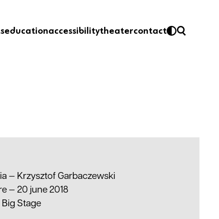
ts
education
accessibility
theater
contact
ria —
Krzysztof Garbaczewski
e — 20 june 2018
—
Big Stage