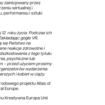
ny zainicjowany przez
eniu wirtualnej i
, performansu i sztuki
2. roku życia. Podczas ich
Zakładając gogle VR,
ą się Państwo na
ne reakcje zdrowotne i
dszkodowania z tego tytułu.
ia, psychiczne lub
em – przed użyciem prosimy
organizatorów wydarzenia.
arszych i kobiet w ciąży.
odowego projektu Atlas of
ral Europe.
u Kreatywna Europa Unii