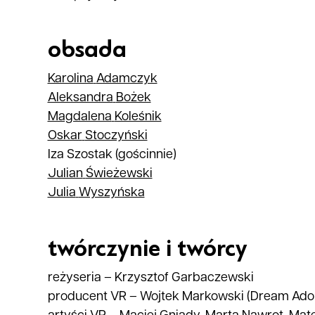
obsada
Karolina
Adamczyk
Aleksandra
Bożek
Magdalena
Koleśnik
Oskar
Stoczyński
Iza Szostak
(gościnnie)
Julian
Świeżewski
Julia
Wyszyńska
twórczynie i twórcy
reżyseria
–
Krzysztof Garbaczewski
producent VR
–
Wojtek Markowski (Dream Adop