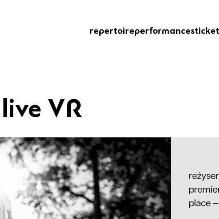
repertoire
performances
ticke
 live VR
reżyse
premier
place