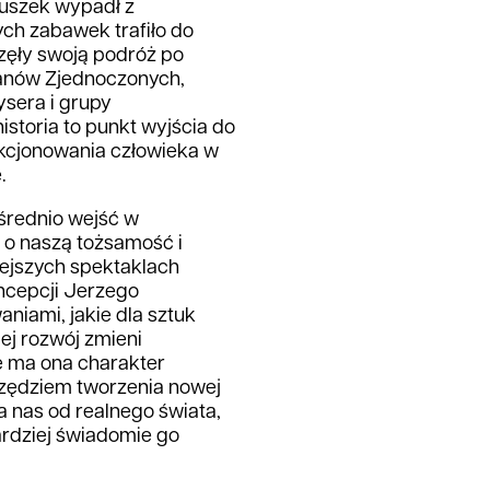
zuszek wypadł z
ch zabawek trafiło do
zęły swoją podróż po
tanów Zjednoczonych,
ysera i grupy
storia to punkt wyjścia do
kcjonowania człowieka w
.
średnio wejść w
a o naszą tożsamość i
ejszych spektaklach
ncepcji Jerzego
niami, jakie dla sztuk
ej rozwój zmieni
ie ma ona charakter
arzędziem tworzenia nowej
 nas od realnego świata,
ardziej świadomie go