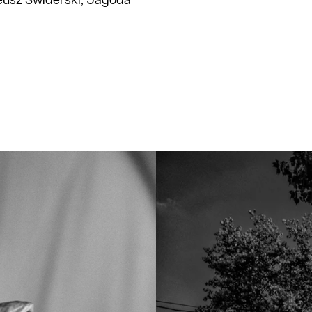
eusz Świderski, Jagoda