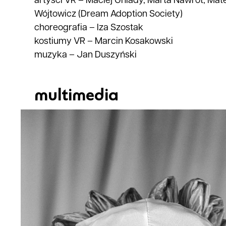
artyści VR
–
Maciej Gniady, Marta Nawrot, Mat
Wójtowicz (Dream Adoption Society)
choreografia
–
Iza Szostak
kostiumy VR
–
Marcin Kosakowski
muzyka
–
Jan Duszyński
multimedia