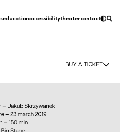
ts
education
accessibility
theater
contact
BUY A TICKET
r —
Jakub Skrzywanek
re — 23 march 2019
on
—
150 min
—
Big Stage