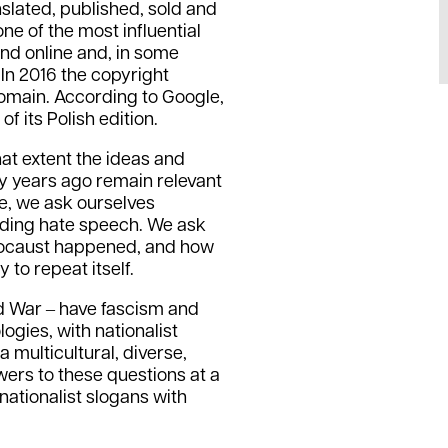
slated, published, sold and
ne of the most influential
und online and, in some
 In 2016 the copyright
omain. According to Google,
f its Polish edition.
at extent the ideas and
y years ago remain relevant
ve, we ask ourselves
uding hate speech. We ask
locaust happened, and how
 to repeat itself.
d War ‒ have fascism and
ogies, with nationalist
 multicultural, diverse,
wers to these questions at a
nationalist slogans with