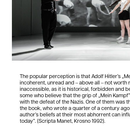
The popular perception is that Adolf Hitler’s „M
incoherent, unread and ‒ above all ‒ not worth 
inaccessible, as it is historical, forbidden and b
some who believe that the grip of „Mein Kamp
with the defeat of the Nazis. One of them was the
the book, who wrote a quarter of a century ago: 
author’s beliefs at their most abhorrent can in
today”. (Scripta Manet, Krosno 1992).