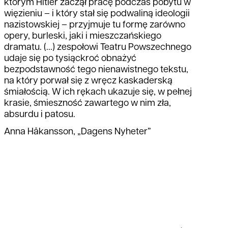
którym Hitler zaczął pracę podczas pobytu w
więzieniu – i który stał się podwaliną ideologii
nazistowskiej – przyjmuje tu formę zarówno
opery, burleski, jaki i mieszczańskiego
dramatu. (...) zespołowi Teatru Powszechnego
udaje się po tysiąckroć obnażyć
bezpodstawność tego nienawistnego tekstu,
na który porwał się z wręcz kaskaderską
śmiałością. W ich rękach ukazuje się, w pełnej
krasie, śmieszność zawartego w nim zła,
absurdu i patosu.
Anna Håkansson, „Dagens Nyheter”