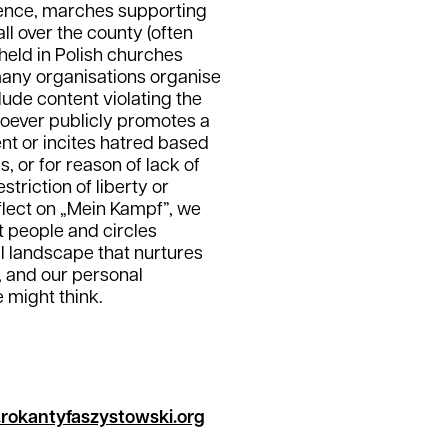
dence, marches supporting
ll over the county (often
 held in Polish churches
many organisations organise
clude content violating the
hoever publicly promotes a
ent or incites hatred based
s, or for reason of lack of
estriction of liberty or
flect on „Mein Kampf”, we
at people and circles
al landscape that nurtures
, and our personal
 might think.
okantyfaszystowski.org