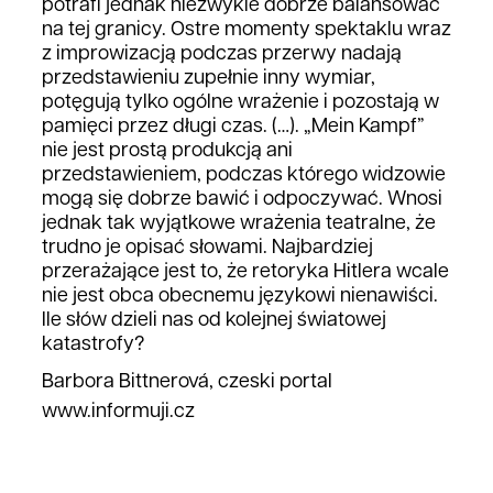
potrafi jednak niezwykle dobrze balansować
na tej granicy. Ostre momenty spektaklu wraz
z improwizacją podczas przerwy nadają
przedstawieniu zupełnie inny wymiar,
potęgują tylko ogólne wrażenie i pozostają w
pamięci przez długi czas. (…). „Mein Kampf”
nie jest prostą produkcją ani
przedstawieniem, podczas którego widzowie
mogą się dobrze bawić i odpoczywać. Wnosi
jednak tak wyjątkowe wrażenia teatralne, że
trudno je opisać słowami. Najbardziej
przerażające jest to, że retoryka Hitlera wcale
nie jest obca obecnemu językowi nienawiści.
Ile słów dzieli nas od kolejnej światowej
katastrofy?
Barbora Bittnerová, czeski portal
www.informuji.cz