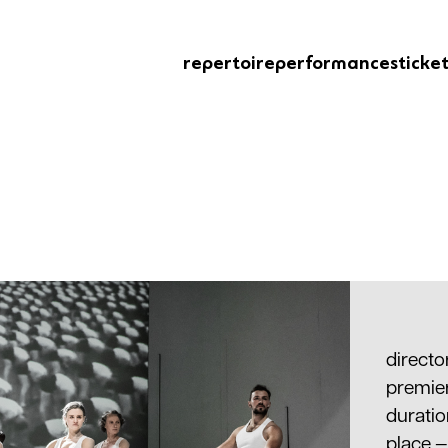
repertoire
performances
ticke
directo
premie
durati
place