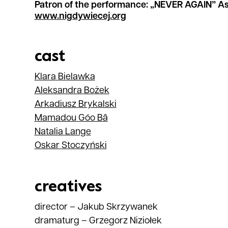
Patron of the performance: „NEVER AGAIN” As
www.nigdywiecej.org
cast
Klara
Bielawka
Aleksandra
Bożek
Arkadiusz
Brykalski
Mamadou
Góo Bâ
Natalia
Lange
Oskar
Stoczyński
creatives
director
–
Jakub Skrzywanek
dramaturg
–
Grzegorz Niziołek