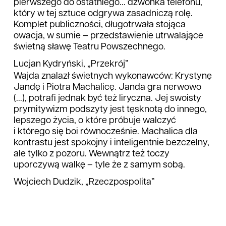
pierwszego do ostatniego... dzwonka telefonu,
który w tej sztuce odgrywa zasadniczą rolę.
Komplet publiczności, długotrwała stojąca
owacja, w sumie – przedstawienie utrwalające
świetną sławę Teatru Powszechnego.
Lucjan Kydryński, „Przekrój”
Wajda znalazł świetnych wykonawców: Krystynę
Jandę i Piotra Machalicę. Janda gra nerwowo
(...), potrafi jednak być też liryczna. Jej swoisty
prymitywizm podszyty jest tęsknotą do innego,
lepszego życia, o które próbuje walczyć
i którego się boi równocześnie. Machalica dla
kontrastu jest spokojny i inteligentnie bezczelny,
ale tylko z pozoru. Wewnątrz też toczy
uporczywą walkę – tyle że z samym sobą.
Wojciech Dudzik, „Rzeczpospolita”