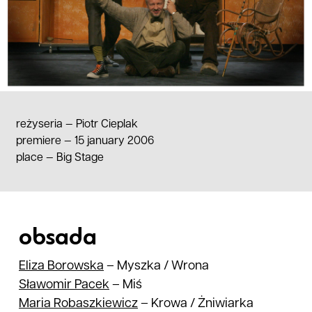
reżyseria —
Piotr Cieplak
premiere — 15 january 2006
place
—
Big Stage
obsada
Eliza
Borowska
–
Myszka / Wrona
Sławomir
Pacek
–
Miś
Maria
Robaszkiewicz
–
Krowa / Żniwiarka