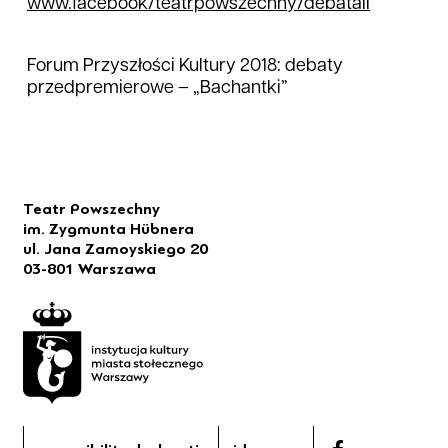
www.facebook/teatrpowszechny/debataII
Forum Przyszłości Kultury 2018: debaty
przedpremierowe – „Bachantki”
Teatr Powszechny
im. Zygmunta Hübnera
ul. Jana Zamoyskiego 20
03-801 Warszawa