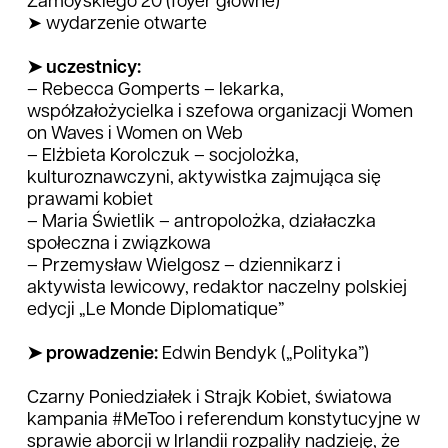
Zamoyskiego 20 (foyer główne)
➤ wydarzenie otwarte
➤ uczestnicy:
– Rebecca Gomperts – lekarka,
współzałożycielka i szefowa organizacji Women
on Waves i Women on Web
– Elżbieta Korolczuk – socjolożka,
kulturoznawczyni, aktywistka zajmująca się
prawami kobiet
– Maria Świetlik – antropolożka, działaczka
społeczna i związkowa
– Przemysław Wielgosz – dziennikarz i
aktywista lewicowy, redaktor naczelny polskiej
edycji „Le Monde Diplomatique”
➤ prowadzenie:
Edwin Bendyk („Polityka”)
Czarny Poniedziałek i Strajk Kobiet, światowa
kampania #MeToo i referendum konstytucyjne w
sprawie aborcji w Irlandii rozpaliły nadzieję, że