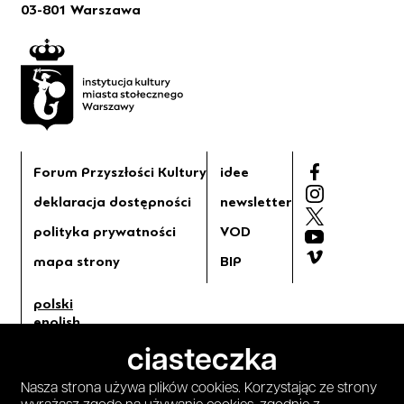
03-801 Warszawa
Forum Przyszłości Kultury
idee
deklaracja dostępności
newsletter
polityka prywatności
VOD
mapa strony
BIP
polski
english
tryb jasny
ciasteczka
tryb ciemny
Nasza strona używa plików cookies. Korzystając ze strony