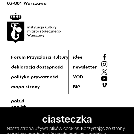
03-801 Warszawa
Forum Przyszłości Kultury
idee
deklaracja dostępności
newsletter
polityka prywatności
VOD
mapa strony
BIP
polski
english
tryb jasny
ciasteczka
tryb ciemny
Nasza strona używa plików cookies. Korzystając ze strony